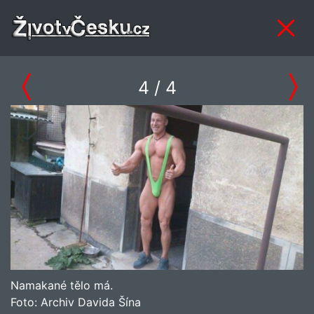
4
/ 4
Namakané tělo má.
Foto:
Archiv Davida Šína