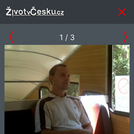
1
/ 3