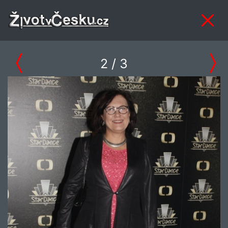
2
/ 3