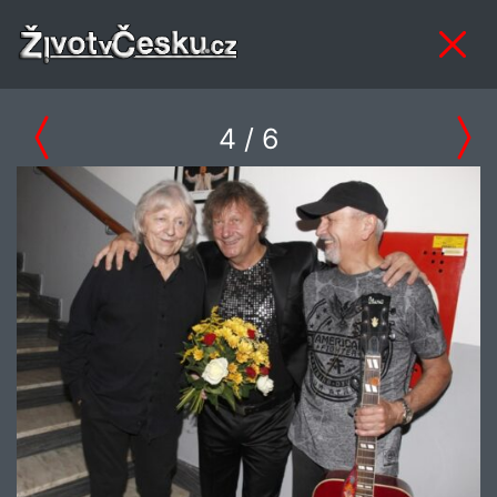
4
/ 6