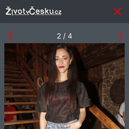
2
/ 4