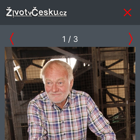
1
/ 3