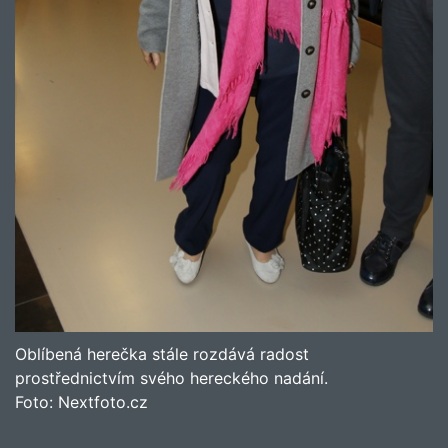
Oblíbená herečka stále rozdává radost
prostřednictvím svého hereckého nadání.
Foto:
Nextfoto.cz