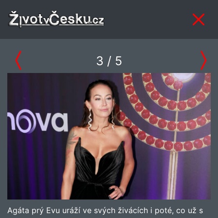
3
/ 5
Agáta prý Evu uráží ve svých živácích i poté, co už s