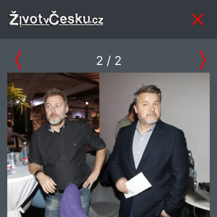
2
/ 2