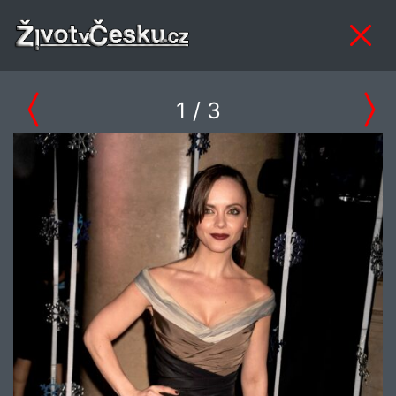
1
/ 3