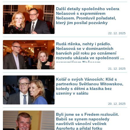
Další detaily společného večera
Nečasové s expremiérem
Nečasem. Promluvil pořadatel,
který jim posílal pozvánky
22. 12. 2025
Rudá rtěnka, nehty i prádlo.
Nečasová se v dominantních
barvách půl roku po oznámení
rozvodu ukázala ve společnosti s
expremiérem Nečasem
21. 12. 2025
Kolář o svých Vánocích: Klid s
partnerkou Světlanou Witowskou,
koledy s dětmi a klasika bez
uzeniny v salátu
20. 12. 2025
Byli jsme se s Fredem rozloučit.
Babiš se synem naposledy
navštívili vánoční večírek
Agrofertu a přidal fotku