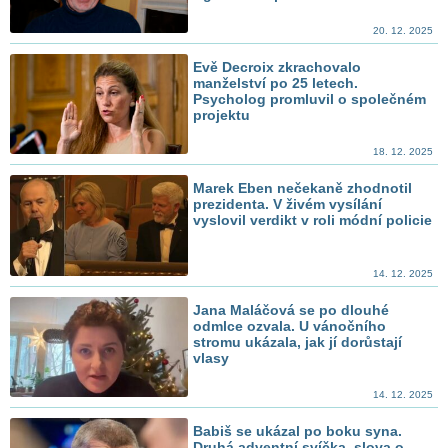
20. 12. 2025
Evě Decroix zkrachovalo
manželství po 25 letech.
Psycholog promluvil o společném
projektu
18. 12. 2025
Marek Eben nečekaně zhodnotil
prezidenta. V živém vysílání
vyslovil verdikt v roli módní policie
14. 12. 2025
Jana Maláčová se po dlouhé
odmlce ozvala. U vánočního
stromu ukázala, jak jí dorůstají
vlasy
14. 12. 2025
Babiš se ukázal po boku syna.
Druhá adventní svíčka, slova o