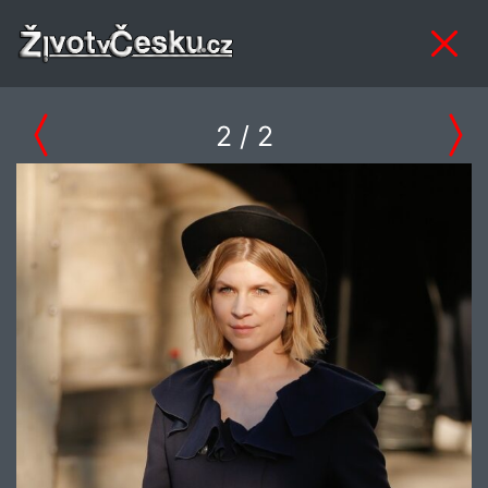
2
/ 2