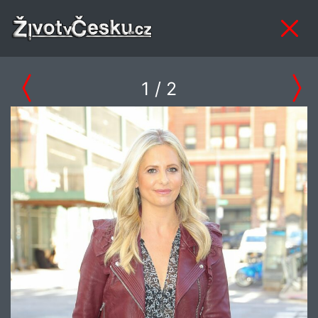
1
/ 2