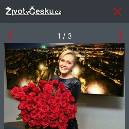
1
/ 3