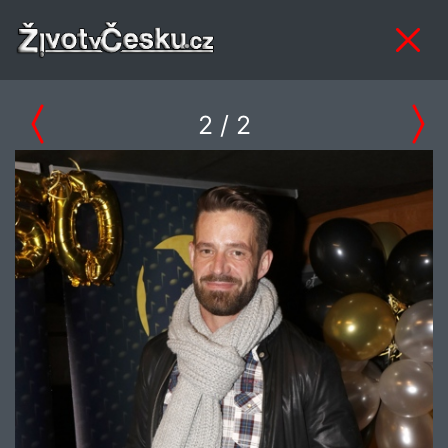
2
/ 2