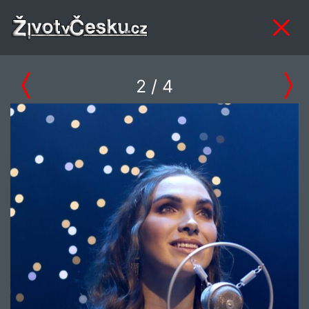
2
/ 4