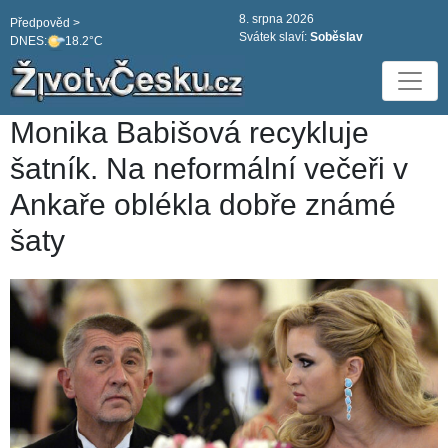
8. srpna 2026
Předpověd >
Svátek slaví:
Soběslav
DNES:
18.2°C
Monika Babišová recykluje
šatník. Na neformální večeři v
Ankaře oblékla dobře známé
šaty