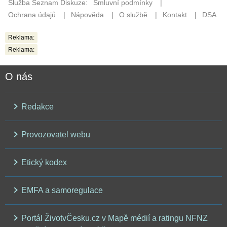
Reklama:
Reklama:
O nás
Redakce
Provozovatel webu
Etický kodex
EMFA a samoregulace
Portál ŽivotvČesku.cz v Mapě médií a ratingu NFNZ