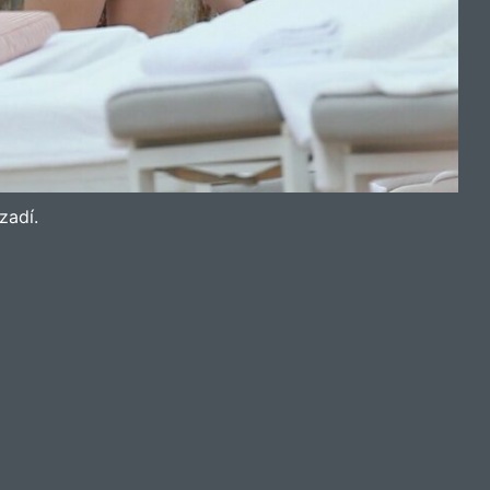
zadí.