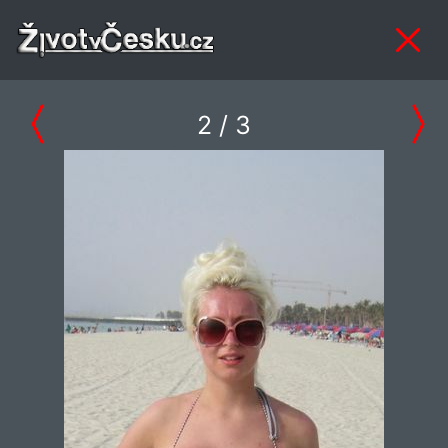
2
/ 3