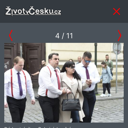
4
/ 11