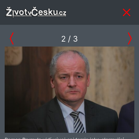
2
/ 3