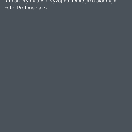
Roman Prymula vidí vývoj epidemie jako alarmující.
Foto:
Profimedia.cz