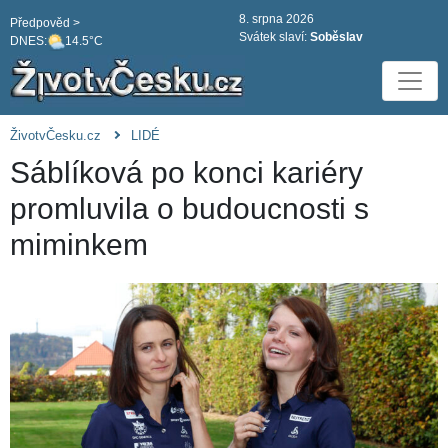
8. srpna 2026
Předpověd >
Svátek slaví:
Soběslav
DNES:
14.5°C
ŽivotvČesku.cz
LIDÉ
Sáblíková po konci kariéry
promluvila o budoucnosti s
miminkem