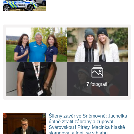
7
fotografií
Šílený závěr ve Sněmovně: Juchelka
úplně ztratil zábrany a cupoval
Svárovskou i Piráty, Macinka hlasitě
skandoval a topil se v blahu