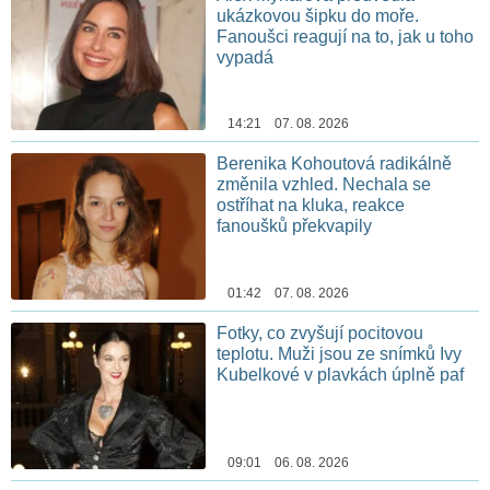
ukázkovou šipku do moře.
Fanoušci reagují na to, jak u toho
vypadá
14:21 07. 08. 2026
Berenika Kohoutová radikálně
změnila vzhled. Nechala se
ostříhat na kluka, reakce
fanoušků překvapily
01:42 07. 08. 2026
Fotky, co zvyšují pocitovou
teplotu. Muži jsou ze snímků Ivy
Kubelkové v plavkách úplně paf
09:01 06. 08. 2026