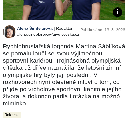
Alena Šindelářová
| Redaktor
Publikováno: 13. 3. 2026
alena.sindelarova@zivotvcesku.cz
Rychlobruslařská legenda Martina Sáblíková
se pomalu loučí se svou výjimečnou
sportovní kariérou. Trojnásobná olympijská
vítězka už dříve naznačila, že letošní zimní
olympijské hry byly její poslední. V
rozhovorech nyní otevřeně mluví o tom, co
přijde po vrcholové sportovní kapitole jejího
života, a dokonce padla i otázka na možné
miminko.
Reklama: