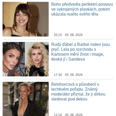
Boho předvedla perfektní postavu
ve vykrojených plavkách, potom
ukázala realitu svého těla
20:15 05. 08. 2026
Rudý ďábel a Barbie rodeo jsou
pryč. Lela po rozchodu s
Karlosem mění život i image,
tleská jí i Sandeva
17:34 05. 08. 2026
Belohorcová o působení v
lechtivém pořadu. Známý
moderátor přiznal, že ji dírkou
sledoval pod dekou
13:14 05. 08. 2026