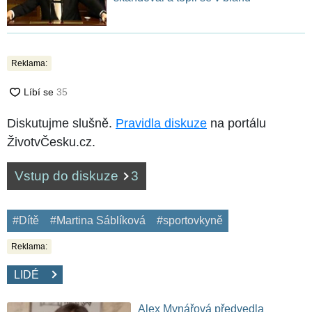
Reklama:
Diskutujme slušně.
Pravidla diskuze
na portálu
ŽivotvČesku.cz.
Vstup do diskuze
3
#Dítě
#Martina Sáblíková
#sportovkyně
Reklama:
LIDÉ
Alex Mynářová předvedla