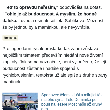
"Teď to opravdu neřeším,"
odpověděla na dotaz.
"Tohle je až budoucnost. A myslím, že hodně
daleká,"
uvedla osmatřicetiletá Sáblíková. Možnost,
že by jednou byla maminkou, ale nevyvrátila.
Reklama:
Pro legendární rychlobruslařku tak zatím zůstává
nejbližším tématem především hledání nové životní
kapitoly. Jak sama naznačuje, není vyloučeno, že její
budoucnost zůstane i nadále spojená s
rychlobruslením, tentokrát už ale spíše z druhé strany
mantinelu.
Sportovec tělem i duší a milující táta
malého syna. Tělo Dominika po
bouři na jezeře Most našli až druhý
den