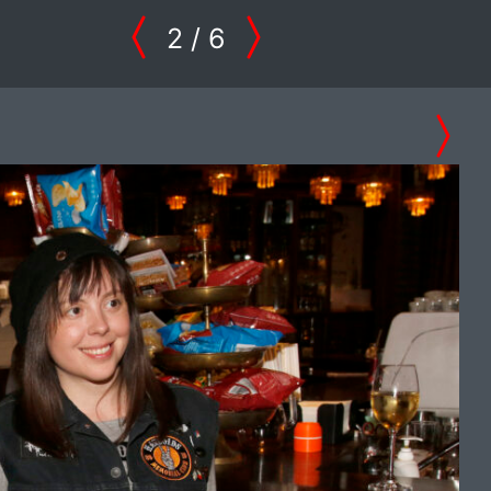
2
/ 6