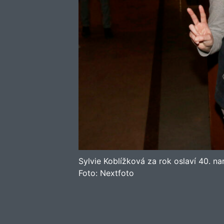
Sylvie Koblížková za rok oslaví 40. na
Foto:
Nextfoto