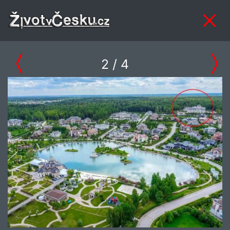
2
/ 4