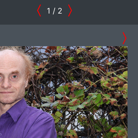
1
/ 2