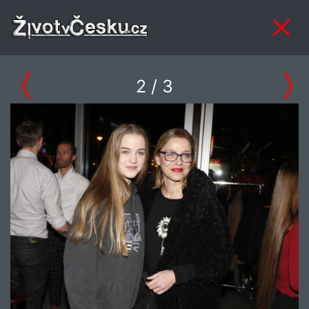
2
/ 3