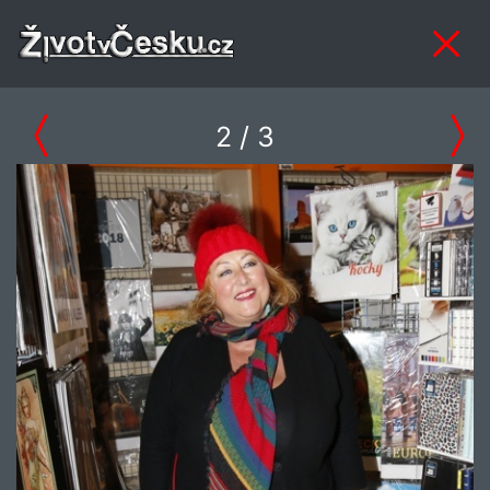
2
/ 3