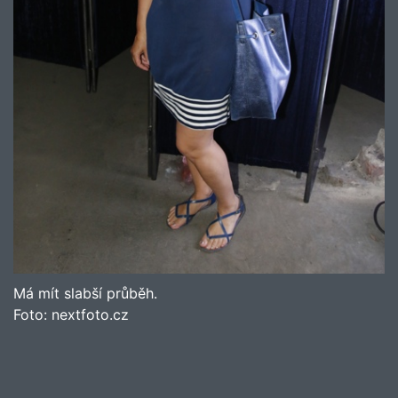
Má mít slabší průběh.
Foto:
nextfoto.cz