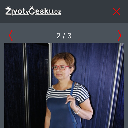
2
/ 3