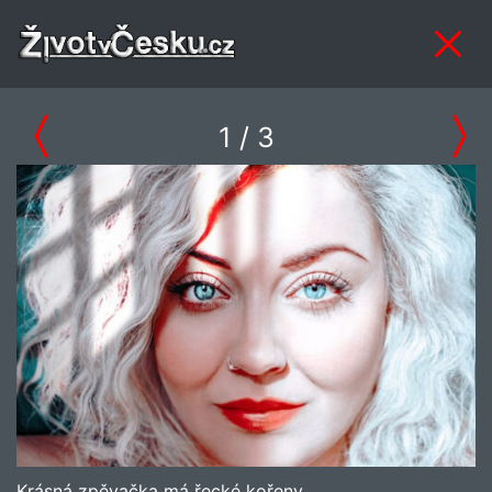
1
/ 3
Krásná zpěvačka má řecké kořeny.