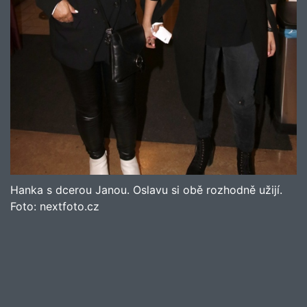
Hanka s dcerou Janou. Oslavu si obě rozhodně užijí.
Foto:
nextfoto.cz