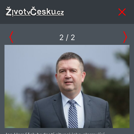
2
/ 2