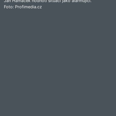
Jan Hamáček hodnotí situaci jako alarmující.
Foto:
Profimedia.cz