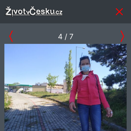
4
/ 7