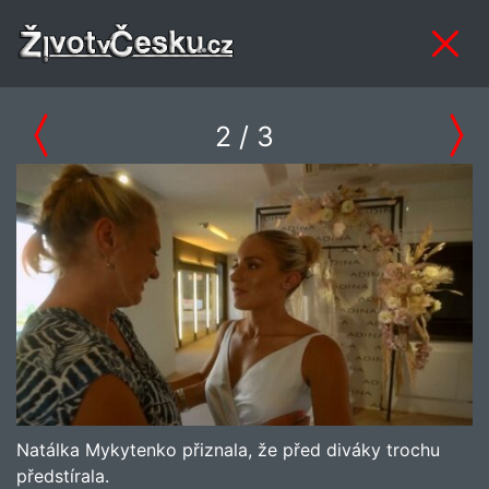
2
/ 3
Natálka Mykytenko přiznala, že před diváky trochu
předstírala.