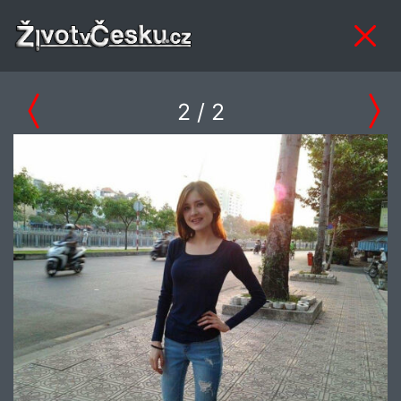
2
/ 2