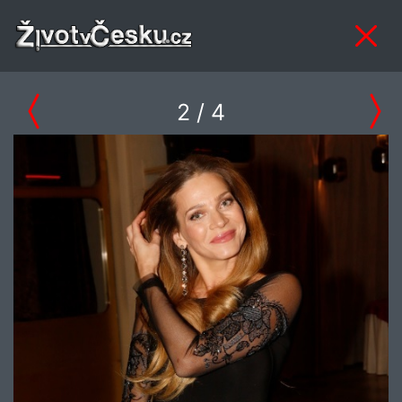
2
/ 4