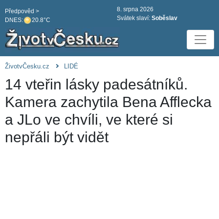
8. srpna 2026
Předpověd >
Svátek slaví:
Soběslav
DNES:
20.8°C
ŽivotvČesku.cz
LIDÉ
14 vteřin lásky padesátníků.
Kamera zachytila Bena Afflecka
a JLo ve chvíli, ve které si
nepřáli být vidět