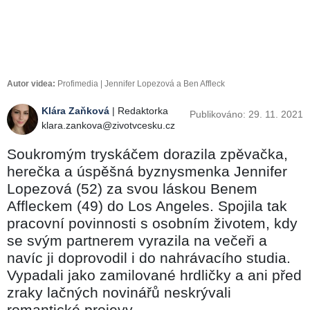
Autor videa:
Profimedia | Jennifer Lopezová a Ben Affleck
Klára Zaňková
| Redaktorka
Publikováno: 29. 11. 2021
klara.zankova@zivotvcesku.cz
Soukromým tryskáčem dorazila zpěvačka,
herečka a úspěšná byznysmenka Jennifer
Lopezová (52) za svou láskou Benem
Affleckem (49) do Los Angeles. Spojila tak
pracovní povinnosti s osobním životem, kdy
se svým partnerem vyrazila na večeři a
navíc ji doprovodil i do nahrávacího studia.
Vypadali jako zamilované hrdličky a ani před
zraky lačných novinářů neskrývali
romantické projevy.