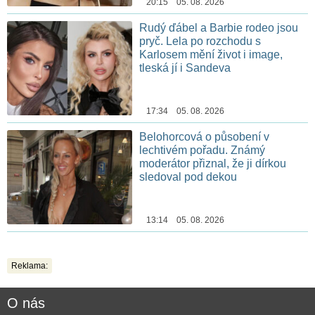
20:15 05. 08. 2026
Rudý ďábel a Barbie rodeo jsou
pryč. Lela po rozchodu s
Karlosem mění život i image,
tleská jí i Sandeva
17:34 05. 08. 2026
Belohorcová o působení v
lechtivém pořadu. Známý
moderátor přiznal, že ji dírkou
sledoval pod dekou
13:14 05. 08. 2026
Reklama:
O nás