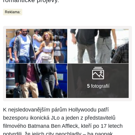
Reklama:
5
fotografií
K nejsledovanějším párům Hollywoodu patří
bezesporu ikonická JLo a jeden z představitelů
filmového Batmana Ben Affleck, kteří po 17 letech
potvrdili, že jejich city neochladly – ba naopak.