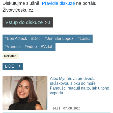
Diskutujme slušně.
Pravidla diskuze
na portálu
ŽivotvČesku.cz.
Vstup do diskuze
0
#Ben Affleck
#Děti
#Jennifer Lopez
#Láska
#Vánoce
#video
#Vztah
Reklama:
LIDÉ
Alex Mynářová předvedla
ukázkovou šipku do moře.
Fanoušci reagují na to, jak u toho
vypadá
14:21 07. 08. 2026