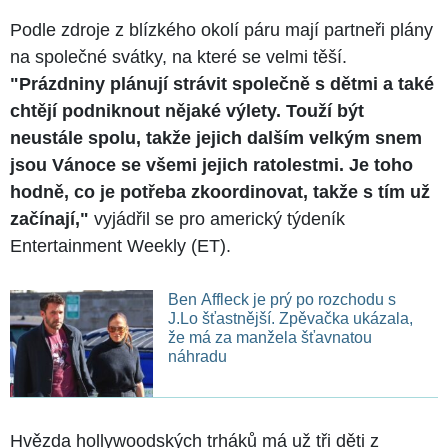
Podle zdroje z blízkého okolí páru mají partneři plány
na společné svátky, na které se velmi těší.
"Prázdniny plánují strávit společně s dětmi a také
chtějí podniknout nějaké výlety. Touží být
neustále spolu, takže jejich dalším velkým snem
jsou Vánoce se všemi jejich ratolestmi. Je toho
hodně, co je potřeba zkoordinovat, takže s tím už
začínají,"
vyjádřil se pro americký týdeník
Entertainment Weekly (ET).
Ben Affleck je prý po rozchodu s
J.Lo šťastnější. Zpěvačka ukázala,
že má za manžela šťavnatou
náhradu
Hvězda hollywoodských trháků má už tři děti z