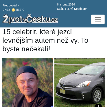
8. srpna 2026
Předpověd >
Svátek slaví:
Soběslav
DNES:
25.2°C
15 celebrit, které jezdí
levnějším autem než vy. To
byste nečekali!