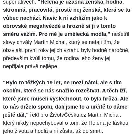
superlativech.
"Helena je úžasná ženská, hodná,
skromná, pracovitá, prostě nej ženská, která se tu
vůbec nachází. Navíc k ní vzhlížím jako k
obrovské megahvězdě a hrozně si jí v tomto
směru vážím. Pro mě je umělecká modla,"
nešetřil
slovy chvály Martin Michal, který se netají tím, že
obzvlášť první roky jejich vztahu byly hodně náročné,
především kvůli tomu, že rodina jeho ženy jej
nepřijala právě nejlépe.
"Bylo to těžkých 19 let, ne mezi námi, ale s tím
okolím, které se nás snažilo rozeštvat. A těch lží,
které jsme museli vyslechnout, to byla hrůza. Ale
to nás drželo spolu, dali jsme to a určitě to dáme
ještě dál,"
řekl pro ŽivotvČesku.cz Martin Michal,
který nikdy nepochyboval o tom, že Helena je láskou
jeho života a hodlá s ní zůstat až do smrti.