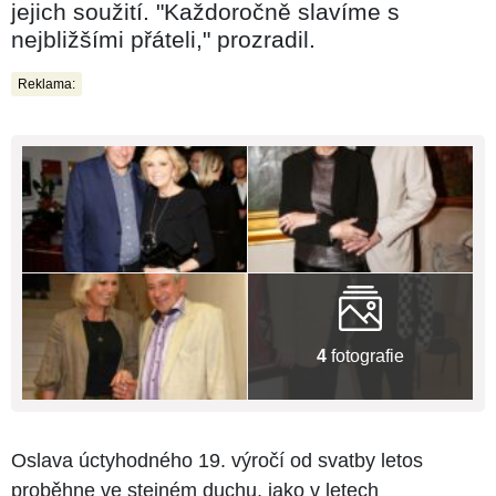
jejich soužití. "Každoročně slavíme s
nejbližšími přáteli," prozradil.
Reklama:
4
fotografie
Oslava úctyhodného 19. výročí od svatby letos
proběhne ve stejném duchu, jako v letech