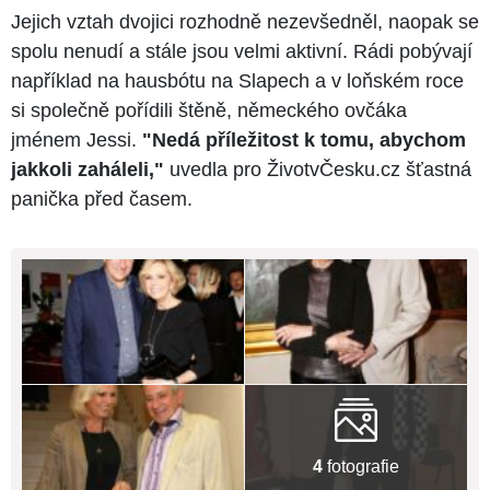
Jejich vztah dvojici rozhodně nezevšedněl, naopak se
spolu nenudí a stále jsou velmi aktivní. Rádi pobývají
například na hausbótu na Slapech a v loňském roce
si společně pořídili štěně, německého ovčáka
jménem Jessi.
"Nedá příležitost k tomu, abychom
jakkoli zaháleli,"
uvedla pro ŽivotvČesku.cz šťastná
panička před časem.
4
fotografie