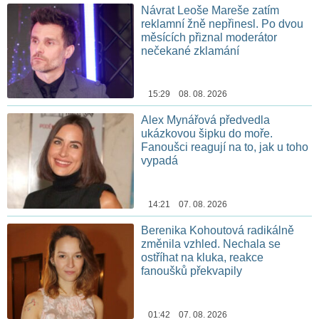
Návrat Leoše Mareše zatím
reklamní žně nepřinesl. Po dvou
měsících přiznal moderátor
nečekané zklamání
15:29 08. 08. 2026
Alex Mynářová předvedla
ukázkovou šipku do moře.
Fanoušci reagují na to, jak u toho
vypadá
14:21 07. 08. 2026
Berenika Kohoutová radikálně
změnila vzhled. Nechala se
ostříhat na kluka, reakce
fanoušků překvapily
01:42 07. 08. 2026