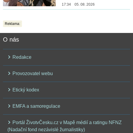
17:34 05. 08. 2026
Reklama:
O nás
Redakce
Provozovatel webu
Etický kodex
EMFA a samoregulace
Portál ŽivotvČesku.cz v Mapě médií a ratingu NFNZ
(Nadační fond nezávislé žurnalistiky)