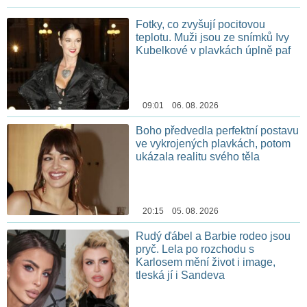
Fotky, co zvyšují pocitovou
teplotu. Muži jsou ze snímků Ivy
Kubelkové v plavkách úplně paf
09:01 06. 08. 2026
Boho předvedla perfektní postavu
ve vykrojených plavkách, potom
ukázala realitu svého těla
20:15 05. 08. 2026
Rudý ďábel a Barbie rodeo jsou
pryč. Lela po rozchodu s
Karlosem mění život i image,
tleská jí i Sandeva