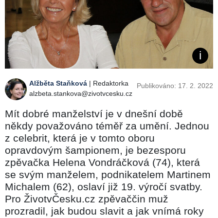
Alžběta Staňková
| Redaktorka
Publikováno: 17. 2. 2022
alzbeta.stankova@zivotvcesku.cz
Mít dobré manželství je v dnešní době
někdy považováno téměř za umění. Jednou
z celebrit, která je v tomto oboru
opravdovým šampionem, je bezesporu
zpěvačka Helena Vondráčková (74), která
se svým manželem, podnikatelem Martinem
Michalem (62), oslaví již 19. výročí svatby.
Pro ŽivotvČesku.cz zpěvaččin muž
prozradil, jak budou slavit a jak vnímá roky