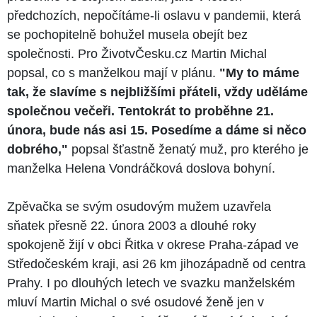
předchozích, nepočítáme-li oslavu v pandemii, která
se pochopitelně bohužel musela obejít bez
společnosti. Pro ŽivotvČesku.cz Martin Michal
popsal, co s manželkou mají v plánu.
"My to máme
tak, že slavíme s nejbližšími přáteli, vždy uděláme
společnou večeři. Tentokrát to proběhne 21.
února, bude nás asi 15. Posedíme a dáme si něco
dobrého,"
popsal šťastně ženatý muž, pro kterého je
manželka Helena Vondráčková doslova bohyní.
Zpěvačka se svým osudovým mužem uzavřela
sňatek přesně 22. února 2003 a dlouhé roky
spokojeně žijí v obci Řitka v okrese Praha-západ ve
Středočeském kraji, asi 26 km jihozápadně od centra
Prahy. I po dlouhých letech ve svazku manželském
mluví Martin Michal o své osudové ženě jen v