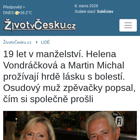
8. srpna 2026
Předpověd >
Svátek slaví:
Soběslav
DNES:
26.2°C
ŽivotvČesku.cz
LIDÉ
19 let v manželství. Helena
Vondráčková a Martin Michal
prožívají hrdě lásku s bolestí.
Osudový muž zpěvačky popsal,
čím si společně prošli