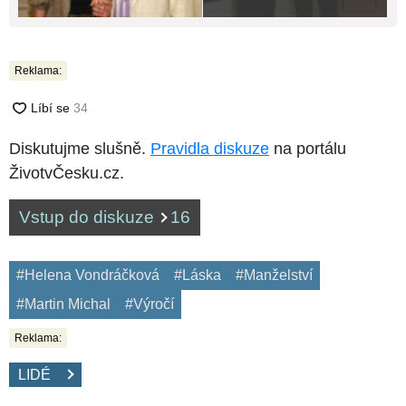
Reklama:
Diskutujme slušně.
Pravidla diskuze
na portálu
ŽivotvČesku.cz.
Vstup do diskuze
16
#Helena Vondráčková
#Láska
#Manželství
#Martin Michal
#Výročí
Reklama:
LIDÉ