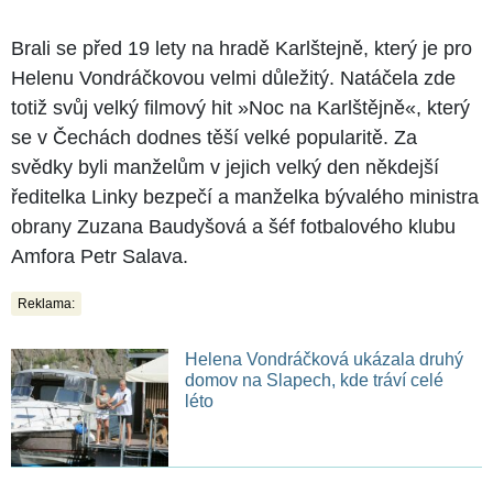
Brali se před 19 lety na hradě Karlštejně, který je pro
Helenu Vondráčkovou velmi důležitý. Natáčela zde
totiž svůj velký filmový hit »Noc na Karlštějně«, který
se v Čechách dodnes těší velké popularitě. Za
svědky byli manželům v jejich velký den někdejší
ředitelka Linky bezpečí a manželka bývalého ministra
obrany Zuzana Baudyšová a šéf fotbalového klubu
Amfora Petr Salava.
Reklama:
Helena Vondráčková ukázala druhý
domov na Slapech, kde tráví celé
léto