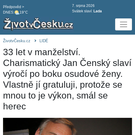
7. srpna 2026
Předpověd >
Svátek slaví:
Lada
DNES:
19°C
ŽivotvČesku.cz
LIDÉ
33 let v manželství.
Charismatický Jan Čenský slaví
výročí po boku osudové ženy.
Vlastně jí gratuluji, protože se
mnou to je výkon, smál se
herec