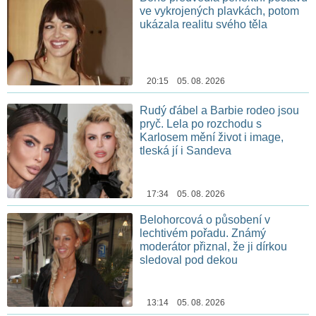
ve vykrojených plavkách, potom
ukázala realitu svého těla
20:15 05. 08. 2026
Rudý ďábel a Barbie rodeo jsou
pryč. Lela po rozchodu s
Karlosem mění život i image,
tleská jí i Sandeva
17:34 05. 08. 2026
Belohorcová o působení v
lechtivém pořadu. Známý
moderátor přiznal, že ji dírkou
sledoval pod dekou
13:14 05. 08. 2026