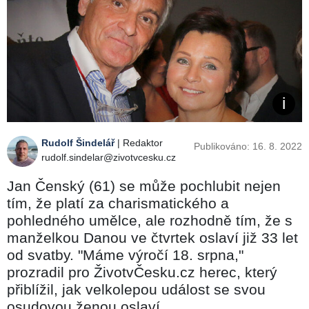
Rudolf Šindelář
| Redaktor
Publikováno: 16. 8. 2022
rudolf.sindelar@zivotvcesku.cz
Jan Čenský (61) se může pochlubit nejen
tím, že platí za charismatického a
pohledného umělce, ale rozhodně tím, že s
manželkou Danou ve čtvrtek oslaví již 33 let
od svatby. "Máme výročí 18. srpna,"
prozradil pro ŽivotvČesku.cz herec, který
přiblížil, jak velkolepou událost se svou
osudovou ženou oslaví.