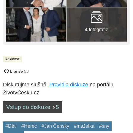
4
fotografie
Reklama:
Diskutujme slušně.
Pravidla diskuze
na portálu
ŽivotvČesku.cz.
Vstup do diskuze
5
#Děti
#Herec
#Jan Čenský
#maželka
#sny