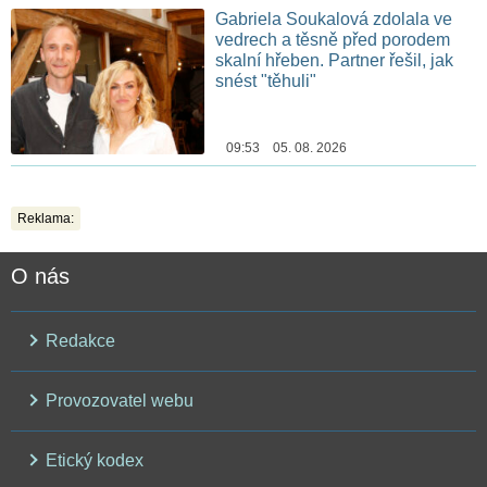
Gabriela Soukalová zdolala ve
vedrech a těsně před porodem
skalní hřeben. Partner řešil, jak
snést "těhuli"
09:53 05. 08. 2026
Reklama:
O nás
Redakce
Provozovatel webu
Etický kodex