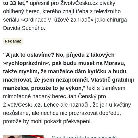
to 33 let,"
upřesnil pro ŽivotvČesku.cz diváky
oblíbený herec, kterého znají třeba z televizního
seriálu »Ordinace v růžové zahradě« jako chirurga
Davida Suchého.
Reklama:
"A jak to oslavíme? No, přijedu z takových
»rychloprázdnin«, pak budu muset na Moravu,
takže myslím, že manželce dám kytičku a budu
machrovat, že jsem nezapomněl. Vlastně gratuluji
manželce, protože to je výkon
," řekl s úsměvem
mimořádně nadaný herec Jan Čenský pro
ŽivotvČesku.cz. Lehce ale naznačil, že jen u květiny
nezůstane, ale nechce nic prozrazovat dopředu,
protože by mohl pokazit překvapení.
Ornella prožila horor v Egyptě.