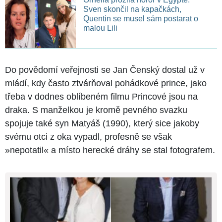
Sven skončil na kapačkách,
Quentin se musel sám postarat o
malou Lili
Do povědomí veřejnosti se Jan Čenský dostal už v
mládí, kdy často ztvárňoval pohádkové prince, jako
třeba v dodnes oblíbeném filmu Princové jsou na
draka. S manželkou je kromě pevného svazku
spojuje také syn Matyáš (1990), který sice jakoby
svému otci z oka vypadl, profesně se však
»nepotatil« a místo herecké dráhy se stal fotografem.