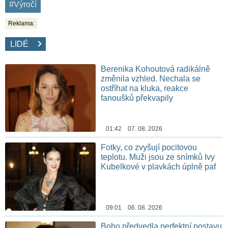
#Výročí
Reklama:
LIDÉ
Berenika Kohoutová radikálně
změnila vzhled. Nechala se
ostříhat na kluka, reakce
fanoušků překvapily
01:42 07. 08. 2026
Fotky, co zvyšují pocitovou
teplotu. Muži jsou ze snímků Ivy
Kubelkové v plavkách úplně paf
09:01 06. 08. 2026
Boho předvedla perfektní postavu