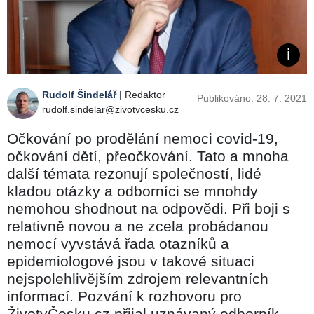
Rudolf Šindelář
| Redaktor
Publikováno: 28. 7. 2021
rudolf.sindelar@zivotvcesku.cz
Očkování po prodělání nemoci covid-19,
očkování dětí, přeočkování. Tato a mnoha
další témata rezonují společností, lidé
kladou otázky a odborníci se mnohdy
nemohou shodnout na odpovědi. Při boji s
relativně novou a ne zcela probádanou
nemocí vyvstává řada otazníků a
epidemiologové jsou v takové situaci
nejspolehlivějším zdrojem relevantních
informací. Pozvání k rozhovoru pro
ŽivotvČesku.cz přijal uznávaný odborník