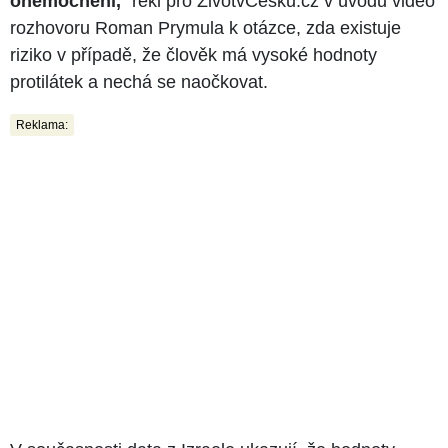
onemocnění,
" řekl pro ŽivotvČesku.cz v úvodu video
rozhovoru Roman Prymula k otázce, zda existuje
riziko v případě, že člověk má vysoké hodnoty
protilátek a nechá se naočkovat.
Reklama: