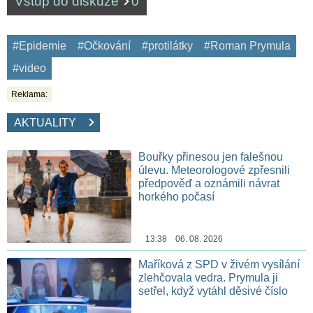
Vstup do diskuze
0
#Epidemie
#Očkování
#protilátky
#Roman Prymula
#video
Reklama:
AKTUALITY
Bouřky přinesou jen falešnou
úlevu. Meteorologové zpřesnili
předpověď a oznámili návrat
horkého počasí
13:38 06. 08. 2026
Maříková z SPD v živém vysílání
zlehčovala vedra. Prymula ji
setřel, když vytáhl děsivé číslo