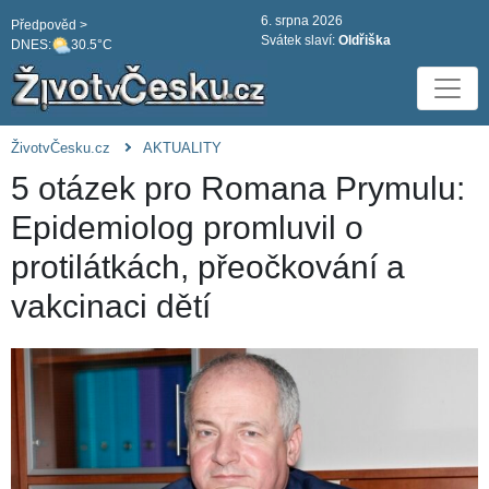
6. srpna 2026
Předpověd >
Svátek slaví:
Oldřiška
DNES:
30.5°C
ŽivotvČesku.cz
AKTUALITY
5 otázek pro Romana Prymulu:
Epidemiolog promluvil o
protilátkách, přeočkování a
vakcinaci dětí