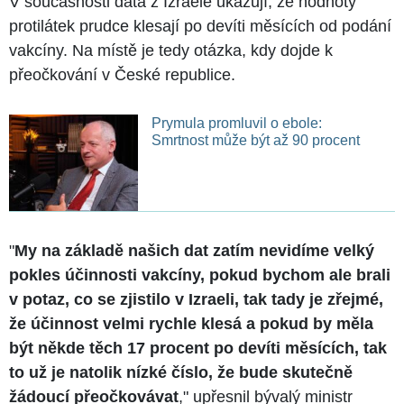
V současnosti data z Izraele ukazují, že hodnoty
protilátek prudce klesají po devíti měsících od podání
vakcíny. Na místě je tedy otázka, kdy dojde k
přeočkování v České republice.
Prymula promluvil o ebole:
Smrtnost může být až 90 procent
"
My na základě našich dat zatím nevidíme velký
pokles účinnosti vakcíny, pokud bychom ale brali
v potaz, co se zjistilo v Izraeli, tak tady je zřejmé,
že účinnost velmi rychle klesá a pokud by měla
být někde těch 17 procent po devíti měsících, tak
to už je natolik nízké číslo, že bude skutečně
žádoucí přeočkovávat
," upřesnil bývalý ministr