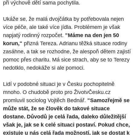
při výchově dětí sama pochytila.
Ukáže se, že malá dvojčátka by potřebovala nejen
více péče, ale také více jídla. Problémem je však
napjatý rodinný rozpočet.
"Máme na den jen 50
korun,"
přizná Tereza. Adrianu těžká situace rodiny
zasáhne, a tak se rozhodne, že alespoň dětem zajistí
pomoc přes charitu. Má sice strach, aby se to Terezy
nedotklo, nedokáže si ale pomoci.
Lidí v podobné situaci je v Česku pochopitelně
mnoho. O chudobě proto pro ŽivotvČesku.cz
promluvil sociolog Vojtěch Bednář.
"Samozřejmě se
může stát, že se člověk do takové situace
dostane. Důvodů je celá řada, daleko důležitější
však je, jak se k celé situaci postaví. Pokud chce,
existuje u nás celá řada možností, jak se dostat k