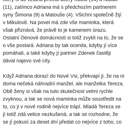
(11), zatímco Adriana má s předchozím partnerem
syny Šimona (9) a Matouše (4). Všichni společně žijí
v Mikulově. Na povel má zde vše maminka, která
však přiznává, že právě to je kamenem úrazu.
Ostatní členové domácnosti si totiž zvykli na to, že se
o vše postará. Adriana by tak ocenila, kdyby jí více
pomáhali, a také kdyby jí partner Zdenek častěji
dával najevo své city.
Když Adriana dorazí do Nové Vsi, překvapí ji, že na ni
doma nečeká náhradní manžel, ale manželka Tereza.
Obě ženy si však na tuto skutečnost velmi rychle
zvyknou, a tak se nová maminka může soustředit na
to, co ji v nové rodině nejvíce trápí. Mladá Tereza se
jí totiž zdá velice nezkušená, a tak se rozhodne, že
se jí pokusí za deset dní předat co nejvíce z toho, co