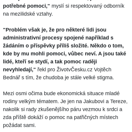
potřebné pomoci,"
myslí si respektovaný odborník
na mezilidské vztahy.
"Problém však je, že pro některé lidi jsou
administrativní procesy spojené například s
žádáním o příspěvky příliš složité. Někdo o tom,
kde by mu mohli pomoci, vůbec neví. A jsou také
lidé, kteří se stydí, a tak pomoc raději
nevyhledají,"
řekl pro ŽivotvČesku.cz Vojtěch
Bednář s tím, že chudoba je stále velké stigma.
Mezi osmi očima bude ekonomická situace mladé
rodiny velkým tématem. Je jen na Jakubovi a Tereze,
nakolik si rady zkušenějšího páru vezmou k srdci a
zda příště dokáží o pomoc na patřičných místech
požádat sami.