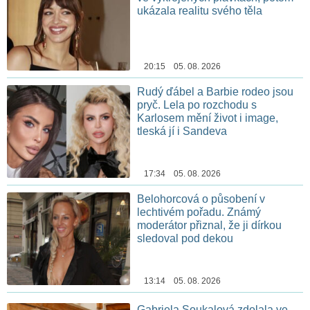
ukázala realitu svého těla
20:15 05. 08. 2026
Rudý ďábel a Barbie rodeo jsou
pryč. Lela po rozchodu s
Karlosem mění život i image,
tleská jí i Sandeva
17:34 05. 08. 2026
Belohorcová o působení v
lechtivém pořadu. Známý
moderátor přiznal, že ji dírkou
sledoval pod dekou
13:14 05. 08. 2026
Gabriela Soukalová zdolala ve