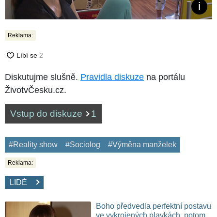
Reklama:
Diskutujme slušně.
Pravidla diskuze
na portálu
ŽivotvČesku.cz.
Vstup do diskuze
1
#Reality show
#Sociolog
#Výměna manželek
Reklama:
LIDÉ
Boho předvedla perfektní postavu
ve vykrojených plavkách, potom