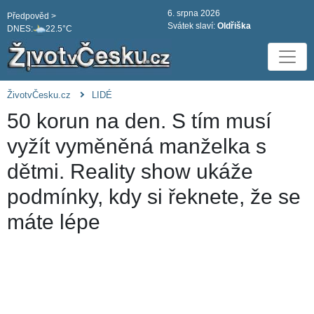
6. srpna 2026
Předpověd >
Svátek slaví:
Oldřiška
DNES:
22.5°C
ŽivotvČesku.cz
LIDÉ
50 korun na den. S tím musí
vyžít vyměněná manželka s
dětmi. Reality show ukáže
podmínky, kdy si řeknete, že se
máte lépe