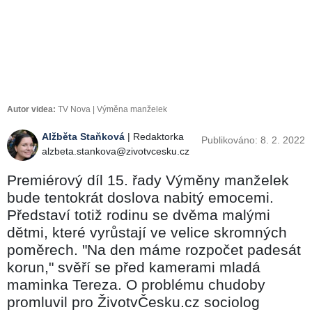
Autor videa:
TV Nova | Výměna manželek
Alžběta Staňková
| Redaktorka
Publikováno: 8. 2. 2022
alzbeta.stankova@zivotvcesku.cz
Premiérový díl 15. řady Výměny manželek
bude tentokrát doslova nabitý emocemi.
Představí totiž rodinu se dvěma malými
dětmi, které vyrůstají ve velice skromných
poměrech. "Na den máme rozpočet padesát
korun," svěří se před kamerami mladá
maminka Tereza. O problému chudoby
promluvil pro ŽivotvČesku.cz sociolog