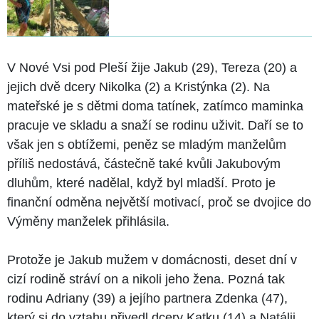
V Nové Vsi pod Pleší žije Jakub (29), Tereza (20) a
jejich dvě dcery Nikolka (2) a Kristýnka (2). Na
mateřské je s dětmi doma tatínek, zatímco maminka
pracuje ve skladu a snaží se rodinu uživit. Daří se to
však jen s obtížemi, peněz se mladým manželům
příliš nedostává, částečně také kvůli Jakubovým
dluhům, které nadělal, když byl mladší. Proto je
finanční odměna největší motivací, proč se dvojice do
Výměny manželek přihlásila.
Protože je Jakub mužem v domácnosti, deset dní v
cizí rodině stráví on a nikoli jeho žena. Pozná tak
rodinu Adriany (39) a jejího partnera Zdenka (47),
který si do vztahu přivedl dcery Katku (14) a Natálii