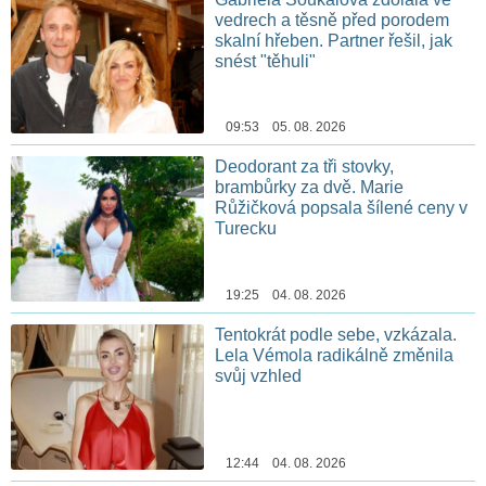
vedrech a těsně před porodem
skalní hřeben. Partner řešil, jak
snést "těhuli"
09:53 05. 08. 2026
Deodorant za tři stovky,
brambůrky za dvě. Marie
Růžičková popsala šílené ceny v
Turecku
19:25 04. 08. 2026
Tentokrát podle sebe, vzkázala.
Lela Vémola radikálně změnila
svůj vzhled
12:44 04. 08. 2026