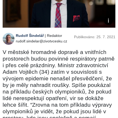
Rudolf Šindelář
| Redaktor
Publikováno: 25. 7. 2021
rudolf.sindelar@zivotvcesku.cz
V městské hromadné dopravě a vnitřních
prostorech budou povinné respirátory patrně
i přes celé prázdniny. Ministr zdravotnictví
Adam Vojtěch (34) zatím v souvislosti s
vývojem epidemie nenašel přesvědčení, že
by je měly nahradit roušky. Spíše poukázal
na příkladu českých olympioniků, že pokud
lidé nerespektují opatření, vir se dokáže
lehce šířit. "Zrovna na tom příkladu výpravy
olympioniků je vidět, že pokud jsou lidé v
prostoru, kde jsou společně a nemají