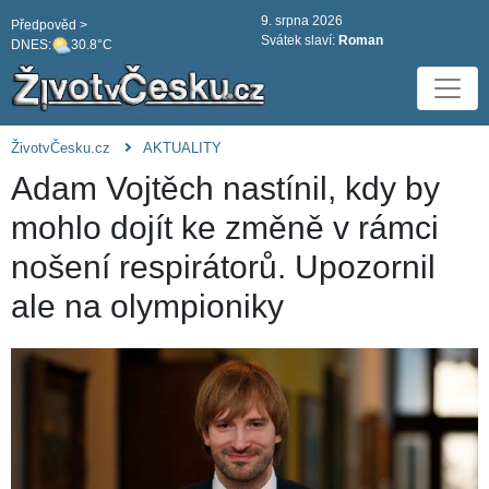
9. srpna 2026
Předpověd >
Svátek slaví:
Roman
DNES:
30.8°C
ŽivotvČesku.cz
AKTUALITY
Adam Vojtěch nastínil, kdy by
mohlo dojít ke změně v rámci
nošení respirátorů. Upozornil
ale na olympioniky