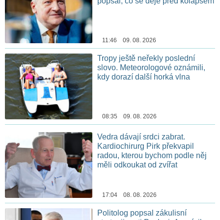
popsal, co se děje před kolapsem
11:46 09. 08. 2026
Tropy ještě neřekly poslední
slovo. Meteorologové oznámili,
kdy dorazí další horká vlna
08:35 09. 08. 2026
Vedra dávají srdci zabrat.
Kardiochirurg Pirk překvapil
radou, kterou bychom podle něj
měli odkoukat od zvířat
17:04 08. 08. 2026
Politolog popsal zákulisní