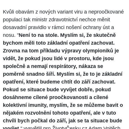
Kvůli obavám z nových variant viru a neproočkované
populaci tak ministr zdravotnictví nechce měnit
dosavadní pravidlo v rámci nošení ochrany úst a
nosu. "
Není to na stole. Myslím si, že skutečně
bychom měli toto základní opatření zachovat.
Zrovna na tom příkladu výpravy olympioniků je
vidět, že pokud jsou lidé v prostoru, kde jsou
společně a nemají respirátory, nákaza se
poměrně snadno šíří. Myslím si, že to je základní
opatření, které budeme chtít do září zachovat.
Pokud se situace bude vyvíjet dobře, pokud
dosáhneme cílené proočkovanosti a cílené
kolektivní imunity, myslím, že se můžeme bavit o
nějakém rozvolnění tohoto opatření, ale v tuto
chvíli bych počkal do září, jak se ta situace bude
vyvíjet
," vysvětlil pro ŽivotvČesku.cz Adam Vojtěch.