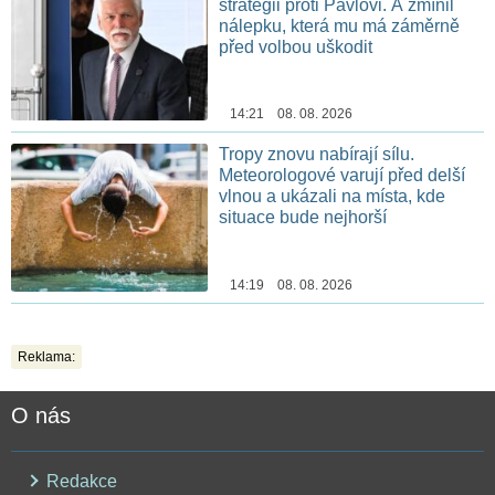
strategii proti Pavlovi. A zmínil
nálepku, která mu má záměrně
před volbou uškodit
14:21 08. 08. 2026
Tropy znovu nabírají sílu.
Meteorologové varují před delší
vlnou a ukázali na místa, kde
situace bude nejhorší
14:19 08. 08. 2026
Reklama:
O nás
Redakce