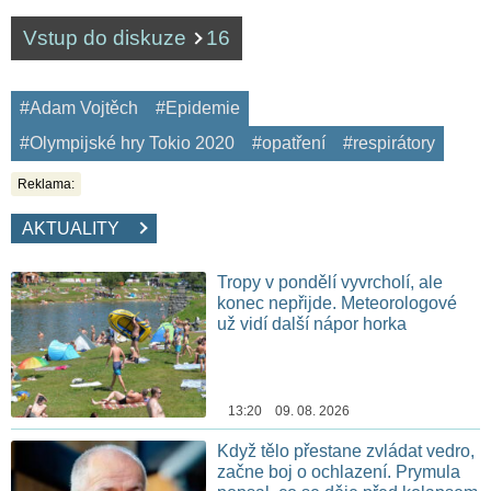
Vstup do diskuze
16
#Adam Vojtěch
#Epidemie
#Olympijské hry Tokio 2020
#opatření
#respirátory
Reklama:
AKTUALITY
Tropy v pondělí vyvrcholí, ale
konec nepřijde. Meteorologové
už vidí další nápor horka
13:20 09. 08. 2026
Když tělo přestane zvládat vedro,
začne boj o ochlazení. Prymula