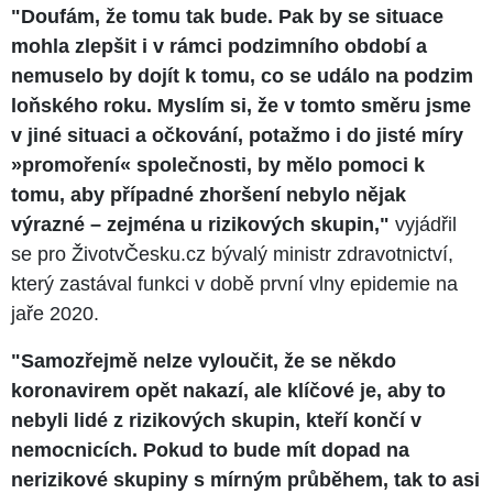
"Doufám, že tomu tak bude. Pak by se situace
mohla zlepšit i v rámci podzimního období a
nemuselo by dojít k tomu, co se událo na podzim
loňského roku. Myslím si, že v tomto směru jsme
v jiné situaci a očkování, potažmo i do jisté míry
»promoření« společnosti, by mělo pomoci k
tomu, aby případné zhoršení nebylo nějak
výrazné – zejména u rizikových skupin,"
vyjádřil
se pro ŽivotvČesku.cz bývalý ministr zdravotnictví,
který zastával funkci v době první vlny epidemie na
jaře 2020.
"Samozřejmě nelze vyloučit, že se někdo
koronavirem opět nakazí, ale klíčové je, aby to
nebyli lidé z rizikových skupin, kteří končí v
nemocnicích. Pokud to bude mít dopad na
nerizikové skupiny s mírným průběhem, tak to asi