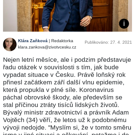
Klára Zaňková
| Redaktorka
Publikováno: 27. 4. 2021
klara.zankova@zivotvcesku.cz
Nejen letní měsíce, ale i podzim představuje
řadu otázek v souvislosti s tím, jak bude
vypadat situace v Česku. Právě loňský rok
přinesl začátkem září další vlnu epidemie,
která propukla v plné síle. Koronavirus
páchal obrovské škody, ale především se
stal příčinou ztráty tisíců lidských životů.
Bývalý ministr zdravotnictví a právník Adam
Vojtěch (34) věří, že letos už k podobnému
vývoji nedojde. "Myslím si, že v tomto směru
jsme v jiné situaci a očkování, potažmo i do