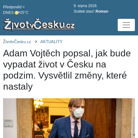
9. srpna 2026
Předpověd >
Svátek slaví:
Roman
DNES:
25°C
ŽivotvČesku.cz
AKTUALITY
Adam Vojtěch popsal, jak bude
vypadat život v Česku na
podzim. Vysvětlil změny, které
nastaly