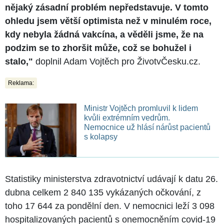
nějaký zásadní problém nepředstavuje. V tomto
ohledu jsem větší optimista než v minulém roce,
kdy nebyla žádná vakcína, a věděli jsme, že na
podzim se to zhoršit může, což se bohužel i
stalo,"
doplnil Adam Vojtěch pro ŽivotvČesku.cz.
Reklama:
Ministr Vojtěch promluvil k lidem
kvůli extrémním vedrům.
Nemocnice už hlásí nárůst pacientů
s kolapsy
Statistiky ministerstva zdravotnictví udávají k datu 26.
dubna celkem 2 840 135 vykázaných očkování, z
toho 17 644 za pondělní den. V nemocnici leží 3 098
hospitalizovaných pacientů s onemocněním covid-19