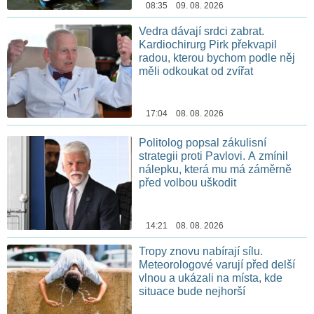
08:35 09. 08. 2026
Vedra dávají srdci zabrat.
Kardiochirurg Pirk překvapil
radou, kterou bychom podle něj
měli odkoukat od zvířat
17:04 08. 08. 2026
Politolog popsal zákulisní
strategii proti Pavlovi. A zmínil
nálepku, která mu má záměrně
před volbou uškodit
14:21 08. 08. 2026
Tropy znovu nabírají sílu.
Meteorologové varují před delší
vlnou a ukázali na místa, kde
situace bude nejhorší