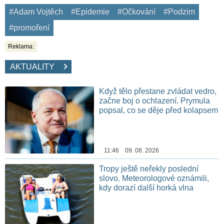
#Adam Vojtěch
#Epidemie
#Očkování
#Podzim
#promoření
Reklama:
AKTUALITY
Když tělo přestane zvládat vedro,
začne boj o ochlazení. Prymula
popsal, co se děje před kolapsem
11:46 09. 08. 2026
Tropy ještě neřekly poslední
slovo. Meteorologové oznámili,
kdy dorazí další horká vlna