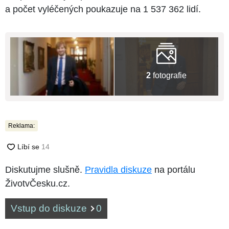
a počet vyléčených poukazuje na 1 537 362 lidí.
2
fotografie
Reklama:
Diskutujme slušně.
Pravidla diskuze
na portálu
ŽivotvČesku.cz.
Vstup do diskuze
0