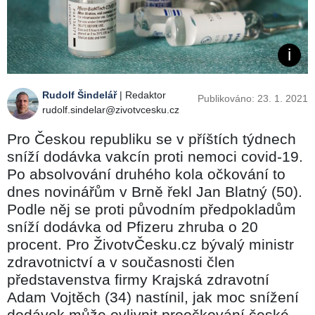
Rudolf Šindelář
| Redaktor
Publikováno: 23. 1. 2021
rudolf.sindelar@zivotvcesku.cz
Pro Českou republiku se v příštích týdnech
sníží dodávka vakcín proti nemoci covid-19.
Po absolvování druhého kola očkování to
dnes novinářům v Brně řekl Jan Blatný (50).
Podle něj se proti původním předpokladům
sníží dodávka od Pfizeru zhruba o 20
procent. Pro ŽivotvČesku.cz bývalý ministr
zdravotnictví a v současnosti člen
představenstva firmy Krajská zdravotní
Adam Vojtěch (34) nastínil, jak moc snížení
dodávek může ovlivnit proočkování české