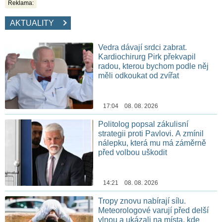
Reklama:
AKTUALITY
Vedra dávají srdci zabrat.
Kardiochirurg Pirk překvapil
radou, kterou bychom podle něj
měli odkoukat od zvířat
17:04 08. 08. 2026
Politolog popsal zákulisní
strategii proti Pavlovi. A zmínil
nálepku, která mu má záměrně
před volbou uškodit
14:21 08. 08. 2026
Tropy znovu nabírají sílu.
Meteorologové varují před delší
vlnou a ukázali na místa, kde