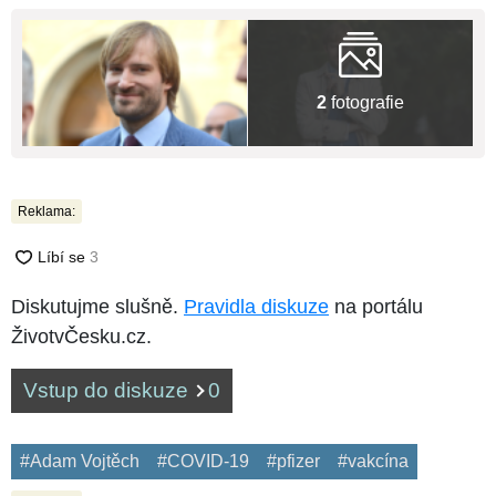
2
fotografie
Reklama:
Diskutujme slušně.
Pravidla diskuze
na portálu
ŽivotvČesku.cz.
Vstup do diskuze
0
#Adam Vojtěch
#COVID-19
#pfizer
#vakcína