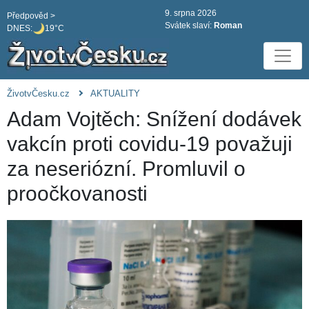
9. srpna 2026
Předpověd >
Svátek slaví:
Roman
DNES:
19°C
ŽivotvČesku.cz
AKTUALITY
Adam Vojtěch: Snížení dodávek
vakcín proti covidu-19 považuji
za neseriózní. Promluvil o
proočkovanosti