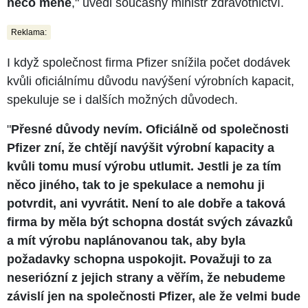
něco méně
," uvedl současný ministr zdravotnictví.
Reklama:
I když společnost firma Pfizer snížila počet dodávek
kvůli oficiálnímu důvodu navýšení výrobních kapacit,
spekuluje se i dalších možných důvodech.
"
Přesné důvody nevím. Oficiálně od společnosti
Pfizer zní, že chtějí navýšit výrobní kapacity a
kvůli tomu musí výrobu utlumit. Jestli je za tím
něco jiného, tak to je spekulace a nemohu ji
potvrdit, ani vyvrátit. Není to ale dobře a taková
firma by měla být schopna dostát svých závazků
a mít výrobu naplánovanou tak, aby byla
požadavky schopna uspokojit. Považuji to za
neseriózní z jejich strany a věřím, že nebudeme
závislí jen na společnosti Pfizer, ale že velmi bude