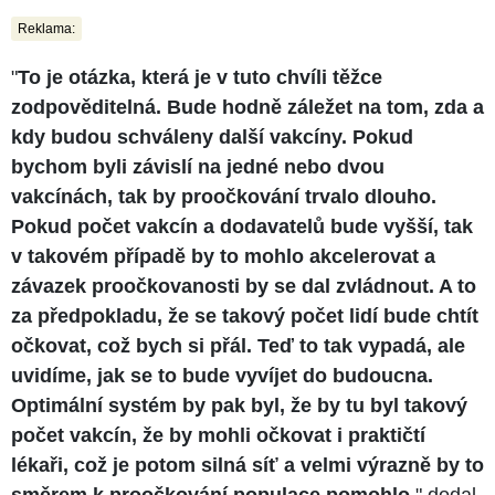
Reklama:
"
To je otázka, která je v tuto chvíli těžce
zodpověditelná. Bude hodně záležet na tom, zda a
kdy budou schváleny další vakcíny. Pokud
bychom byli závislí na jedné nebo dvou
vakcínách, tak by proočkování trvalo dlouho.
Pokud počet vakcín a dodavatelů bude vyšší, tak
v takovém případě by to mohlo akcelerovat a
závazek proočkovanosti by se dal zvládnout. A to
za předpokladu, že se takový počet lidí bude chtít
očkovat, což bych si přál. Teď to tak vypadá, ale
uvidíme, jak se to bude vyvíjet do budoucna.
Optimální systém by pak byl, že by tu byl takový
počet vakcín, že by mohli očkovat i praktičtí
lékaři, což je potom silná síť a velmi výrazně by to
směrem k proočkování populace pomohlo
," dodal