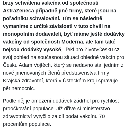
brzy schválena vakcína od společnosti
AstraZeneca případně jiné firmy, které jsou na
pořadníku schvalování. Tím se následně
vymaníme z určité závislosti v tuto chvíli na
monopolním dodavateli, byť máme ještě dodávky
vakcíny od společnosti Moderna, ale tam také
nejsou dodávky vysoké
," řekl pro ŽivotvČesku.cz
svůj pohled na současnou situaci ohledně vakcín pro
Česku Adam Vojtěch, který se nedávno stal jedním z
nově jmenovaných členů představenstva firmy
Krajská zdravotní, která v Ústeckém kraji spravuje
pět nemocnic.
Podle něj je omezení dodávek zádrhel pro rychlost
proočkování populace. Již dříve si ministerstvo
zdravotnictví vytyčilo za cíl podat vakcínu 70
procentům populace.