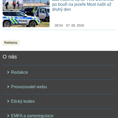
po bouři na jezeře Most našli až
druhý den
09:54 07. 08. 2026
Reklama:
O nás
Redakce
Provozovatel webu
Etický kodex
EMFA a samoregulace