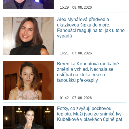
15:29 08. 08. 2026
Alex Mynářová předvedla
ukázkovou šipku do moře.
Fanoušci reagují na to, jak u toho
vypadá
14:21 07. 08. 2026
Berenika Kohoutová radikálně
změnila vzhled. Nechala se
ostříhat na kluka, reakce
fanoušků překvapily
01:42 07. 08. 2026
Fotky, co zvyšují pocitovou
teplotu. Muži jsou ze snímků Ivy
Kubelkové v plavkách úplně paf