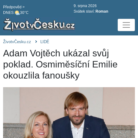
9. srpna 2026
Předpověd >
Svátek slaví:
Roman
DNES:
30°C
ŽivotvČesku.cz
LIDÉ
Adam Vojtěch ukázal svůj
poklad. Osmiměsíční Emilie
okouzlila fanoušky