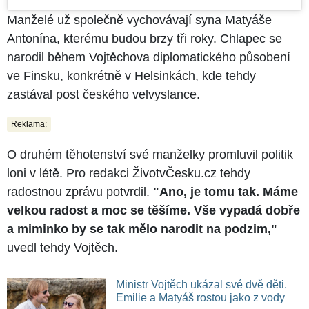
Manželé už společně vychovávají syna Matyáše
Antonína, kterému budou brzy tři roky. Chlapec se
narodil během Vojtěchova diplomatického působení
ve Finsku, konkrétně v Helsinkách, kde tehdy
zastával post českého velvyslance.
Reklama:
O druhém těhotenství své manželky promluvil politik
loni v létě. Pro redakci ŽivotvČesku.cz tehdy
radostnou zprávu potvrdil.
"Ano, je tomu tak. Máme
velkou radost a moc se těšíme. Vše vypadá dobře
a miminko by se tak mělo narodit na podzim,"
uvedl tehdy Vojtěch.
Ministr Vojtěch ukázal své dvě děti.
Emilie a Matyáš rostou jako z vody