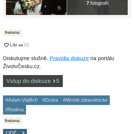
7
fotografií
Reklama:
Diskutujme slušně.
Pravidla diskuze
na portálu
ŽivotvČesku.cz.
Vstup do diskuze
5
#Adam Vojtěch
#Dcera
#Ministr zdravotnictví
#Rodina
Reklama:
LIDÉ