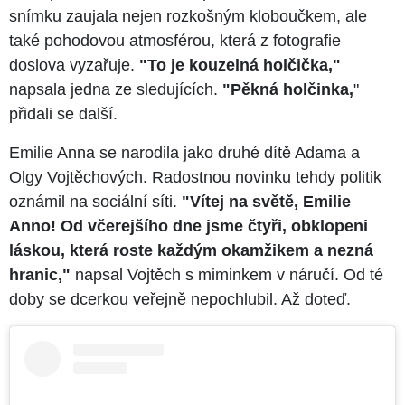
snímku zaujala nejen rozkošným kloboučkem, ale
také pohodovou atmosférou, která z fotografie
doslova vyzařuje.
"To je kouzelná holčička,"
napsala jedna ze sledujících.
"Pěkná holčinka,
"
přidali se další.
Emilie Anna se narodila jako druhé dítě Adama a
Olgy Vojtěchových. Radostnou novinku tehdy politik
oznámil na sociální síti.
"Vítej na světě, Emilie
Anno! Od včerejšího dne jsme čtyři, obklopeni
láskou, která roste každým okamžikem a nezná
hranic,"
napsal Vojtěch s miminkem v náručí. Od té
doby se dcerkou veřejně nepochlubil. Až doteď.