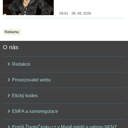
09:01 06. 08. 2026
Reklama:
O nás
Redakce
Provozovatel webu
Etický kodex
EMFA a samoregulace
Portál ŽivotvČesku.cz v Mapě médií a ratingu NFNZ