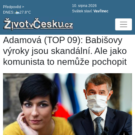
10. srpna 2026
Předpověd >
Svátek slaví:
Vavřinec
DNES:
27.8°C
Adamová (TOP 09): Babišovy
výroky jsou skandální. Ale jako
komunista to nemůže pochopit