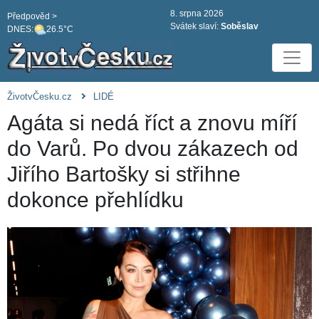
8. srpna 2026
Předpověd >
Svátek slaví:
Soběslav
DNES:
26.5°C
ŽivotvČesku.cz
LIDÉ
Agáta si nedá říct a znovu míří
do Varů. Po dvou zákazech od
Jiřího Bartošky si střihne
dokonce přehlídku