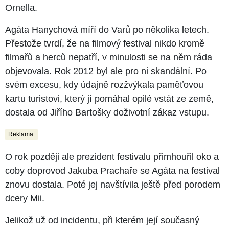
Ornella.
Agáta Hanychová míří do Varů po několika letech.
Přestože tvrdí, že na filmový festival nikdo kromě
filmařů a herců nepatří, v minulosti se na něm ráda
objevovala. Rok 2012 byl ale pro ni skandální. Po
svém excesu, kdy údajně rozžvýkala paměťovou
kartu turistovi, který jí pomáhal opilé vstát ze země,
dostala od Jiřího Bartošky doživotní zákaz vstupu.
Reklama:
O rok později ale prezident festivalu přimhouřil oko a
coby doprovod Jakuba Prachaře se Agáta na festival
znovu dostala. Poté jej navštívila ještě před porodem
dcery Mii.
Jelikož už od incidentu, při kterém její současný