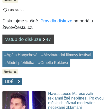
Diskutujme slušně.
Pravidla diskuze
na portálu
ŽivotvČesku.cz.
Vstup do diskuze
47
#Agáta Hanychová
#Mezinárodní filmový festival
#Módní přehlídka
#Ornella Koktová
Reklama:
LIDÉ
Návrat Leoše Mareše zatím
reklamní žně nepřinesl. Po dvou
měsících přiznal moderátor
nečekané zklamání