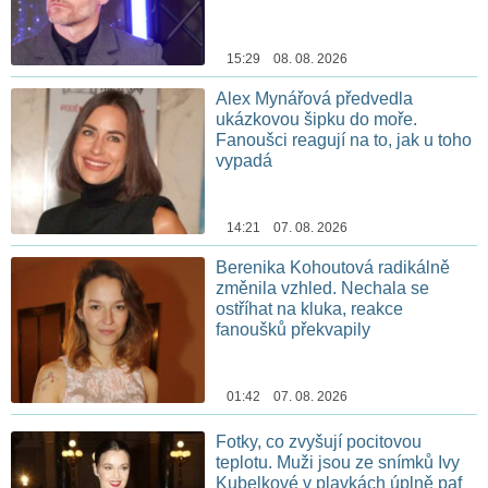
15:29 08. 08. 2026
Alex Mynářová předvedla
ukázkovou šipku do moře.
Fanoušci reagují na to, jak u toho
vypadá
14:21 07. 08. 2026
Berenika Kohoutová radikálně
změnila vzhled. Nechala se
ostříhat na kluka, reakce
fanoušků překvapily
01:42 07. 08. 2026
Fotky, co zvyšují pocitovou
teplotu. Muži jsou ze snímků Ivy
Kubelkové v plavkách úplně paf