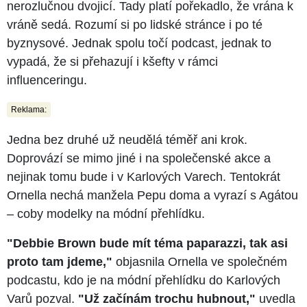
nerozlučnou dvojicí. Tady platí pořekadlo, že vrána k
vráně sedá. Rozumí si po lidské stránce i po té
byznysové. Jednak spolu točí podcast, jednak to
vypadá, že si přehazují i kšefty v rámci
influenceringu.
Reklama:
Jedna bez druhé už neudělá téměř ani krok.
Doprovází se mimo jiné i na společenské akce a
nejinak tomu bude i v Karlových Varech. Tentokrát
Ornella nechá manžela Pepu doma a vyrazí s Agátou
–⁠⁠⁠⁠⁠⁠ coby modelky na módní přehlídku.
"Debbie Brown bude mít téma paparazzi, tak asi
proto tam jdeme,"
objasnila Ornella ve společném
podcastu, kdo je na módní přehlídku do Karlových
Varů pozval.
"Už začínám trochu hubnout,"
uvedla