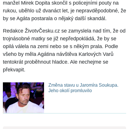
manžel Mirek Dopita skončil s policejními pouty na
rukou, uběhlo už dvanáct let, je nepravděpodobné, že
by se Agáta postarala o nějaký další skandál.
Redakce ŽivotvČesku.cz se zamyslela nad tím, že od
trojnásobné matky se již nepředpokládá, že by se
opilá válela na zemi nebo se s někým prala. Podle
všeho by měla Agátina návštěva Karlových Varů
tentokrát proběhnout hladce. Ale nechejme se
překvapit.
Změna stavu u Jaromíra Soukupa.
Jeho okolí promluvilo