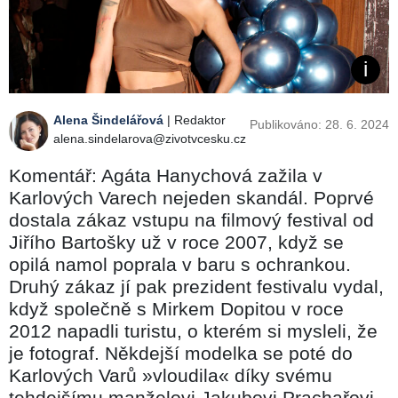
Alena Šindelářová
| Redaktor
Publikováno: 28. 6. 2024
alena.sindelarova@zivotvcesku.cz
Komentář: Agáta Hanychová zažila v
Karlových Varech nejeden skandál. Poprvé
dostala zákaz vstupu na filmový festival od
Jiřího Bartošky už v roce 2007, když se
opilá namol poprala v baru s ochrankou.
Druhý zákaz jí pak prezident festivalu vydal,
když společně s Mirkem Dopitou v roce
2012 napadli turistu, o kterém si mysleli, že
je fotograf. Někdejší modelka se poté do
Karlových Varů »vloudila« díky svému
tehdejšímu manželovi Jakubovi Prachařovi