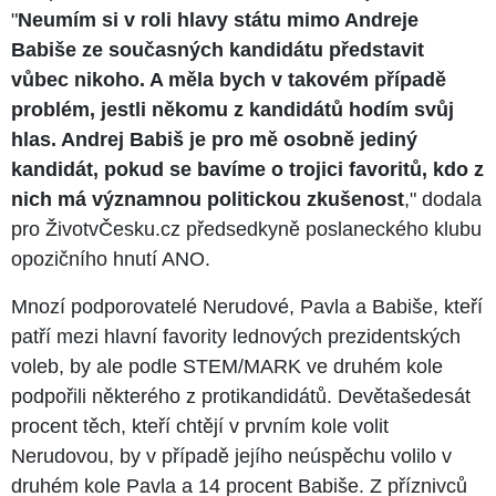
"
Neumím si v roli hlavy státu mimo Andreje
Babiše ze současných kandidátu představit
vůbec nikoho. A měla bych v takovém případě
problém, jestli někomu z kandidátů hodím svůj
hlas. Andrej Babiš je pro mě osobně jediný
kandidát, pokud se bavíme o trojici favoritů, kdo z
nich má významnou politickou zkušenost
," dodala
pro ŽivotvČesku.cz předsedkyně poslaneckého klubu
opozičního hnutí ANO.
Mnozí podporovatelé Nerudové, Pavla a Babiše, kteří
patří mezi hlavní favority lednových prezidentských
voleb, by ale podle STEM/MARK ve druhém kole
podpořili některého z protikandidátů. Devětašedesát
procent těch, kteří chtějí v prvním kole volit
Nerudovou, by v případě jejího neúspěchu volilo v
druhém kole Pavla a 14 procent Babiše. Z příznivců