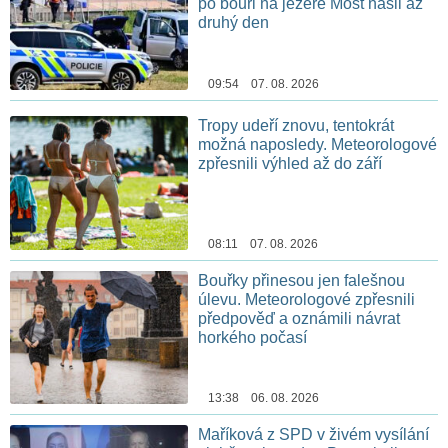
po bouři na jezeře Most našli až
druhý den
09:54 07. 08. 2026
Tropy udeří znovu, tentokrát
možná naposledy. Meteorologové
zpřesnili výhled až do září
08:11 07. 08. 2026
Bouřky přinesou jen falešnou
úlevu. Meteorologové zpřesnili
předpověď a oznámili návrat
horkého počasí
13:38 06. 08. 2026
Maříková z SPD v živém vysílání