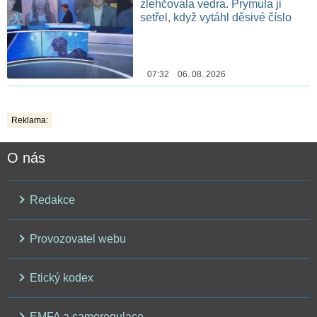
zlehčovala vedra. Prymula ji
setřel, když vytáhl děsivé číslo
07:32 06. 08. 2026
Reklama:
O nás
Redakce
Provozovatel webu
Etický kodex
EMFA a samoregulace