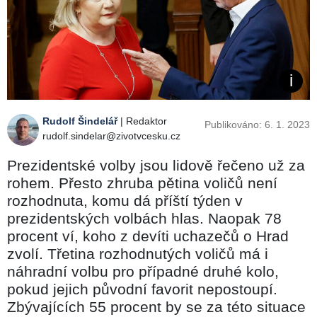
Rudolf Šindelář
| Redaktor
Publikováno: 6. 1. 2023
rudolf.sindelar@zivotvcesku.cz
Prezidentské volby jsou lidově řečeno už za
rohem. Přesto zhruba pětina voličů není
rozhodnuta, komu dá příští týden v
prezidentských volbách hlas. Naopak 78
procent ví, koho z devíti uchazečů o Hrad
zvolí. Třetina rozhodnutých voličů má i
náhradní volbu pro případné druhé kolo,
pokud jejich původní favorit nepostoupí.
Zbývajících 55 procent by se za této situace