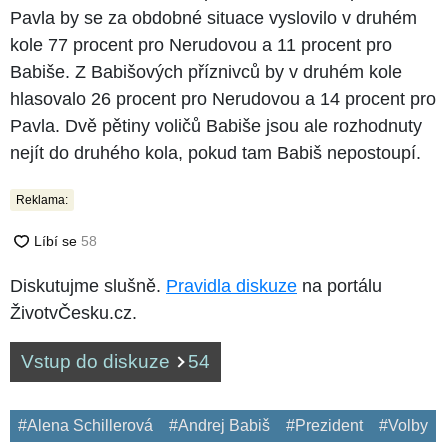
Pavla by se za obdobné situace vyslovilo v druhém
kole 77 procent pro Nerudovou a 11 procent pro
Babiše. Z Babišových příznivců by v druhém kole
hlasovalo 26 procent pro Nerudovou a 14 procent pro
Pavla. Dvě pětiny voličů Babiše jsou ale rozhodnuty
nejít do druhého kola, pokud tam Babiš nepostoupí.
Reklama:
Diskutujme slušně.
Pravidla diskuze
na portálu
ŽivotvČesku.cz.
Vstup do diskuze
54
#Alena Schillerová
#Andrej Babiš
#Prezident
#Volby