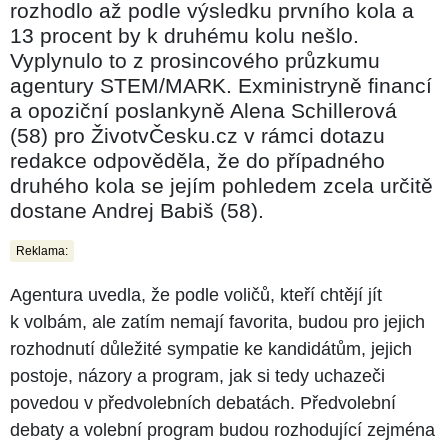
rozhodlo až podle výsledku prvního kola a
13 procent by k druhému kolu nešlo.
Vyplynulo to z prosincového průzkumu
agentury STEM/MARK. Exministryně financí
a opoziční poslankyně Alena Schillerová
(58) pro ŽivotvČesku.cz v rámci dotazu
redakce odpověděla, že do případného
druhého kola se jejím pohledem zcela určitě
dostane Andrej Babiš (58).
Reklama:
Agentura uvedla, že podle voličů, kteří chtějí jít
k volbám, ale zatím nemají favorita, budou pro jejich
rozhodnutí důležité sympatie ke kandidátům, jejich
postoje, názory a program, jak si tedy uchazeči
povedou v předvolebních debatách. Předvolební
debaty a volební program budou rozhodující zejména