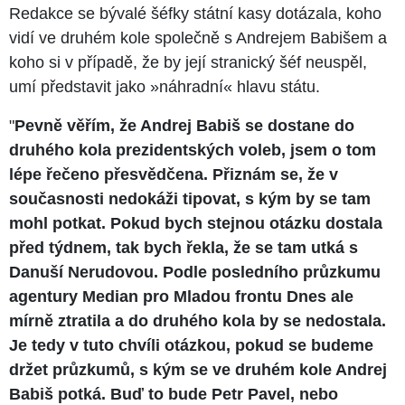
Redakce se bývalé šéfky státní kasy dotázala, koho
vidí ve druhém kole společně s Andrejem Babišem a
koho si v případě, že by její stranický šéf neuspěl,
umí představit jako »náhradní« hlavu státu.
"
Pevně věřím, že Andrej Babiš se dostane do
druhého kola prezidentských voleb, jsem o tom
lépe řečeno přesvědčena. Přiznám se, že v
současnosti nedokáži tipovat, s kým by se tam
mohl potkat. Pokud bych stejnou otázku dostala
před týdnem, tak bych řekla, že se tam utká s
Danuší Nerudovou. Podle posledního průzkumu
agentury Median pro Mladou frontu Dnes ale
mírně ztratila a do druhého kola by se nedostala.
Je tedy v tuto chvíli otázkou, pokud se budeme
držet průzkumů, s kým se ve druhém kole Andrej
Babiš potká. Buď to bude Petr Pavel, nebo