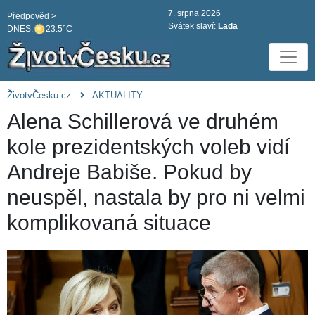
7. srpna 2026
Předpověd >
Svátek slaví:
Lada
DNES:
23.5°C
ŽivotvČesku.cz
AKTUALITY
Alena Schillerová ve druhém
kole prezidentských voleb vidí
Andreje Babiše. Pokud by
neuspěl, nastala by pro ni velmi
komplikovaná situace