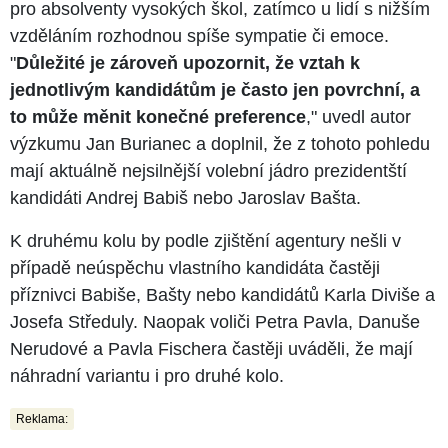
pro absolventy vysokých škol, zatímco u lidí s nižším
vzděláním rozhodnou spíše sympatie či emoce.
"
Důležité je zároveň upozornit, že vztah k
jednotlivým kandidátům je často jen povrchní, a
to může měnit konečné preference
," uvedl autor
výzkumu Jan Burianec a doplnil, že z tohoto pohledu
mají aktuálně nejsilnější volební jádro prezidentští
kandidáti Andrej Babiš nebo Jaroslav Bašta.
K druhému kolu by podle zjištění agentury nešli v
případě neúspěchu vlastního kandidáta častěji
příznivci Babiše, Bašty nebo kandidátů Karla Diviše a
Josefa Středuly. Naopak voliči Petra Pavla, Danuše
Nerudové a Pavla Fischera častěji uváděli, že mají
náhradní variantu i pro druhé kolo.
Reklama: