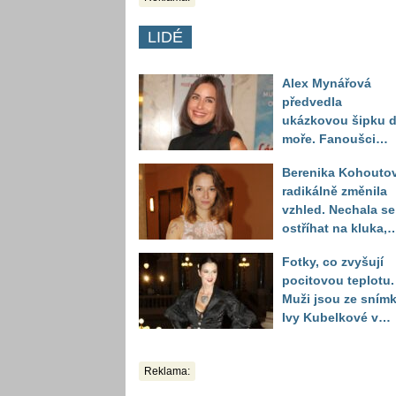
LIDÉ
Alex Mynářová
předvedla
ukázkovou šipku 
moře. Fanoušci
reagují na to, jak u
Berenika Kohouto
toho vypadá
radikálně změnila
vzhled. Nechala se
ostříhat na kluka,
reakce fanoušků
Fotky, co zvyšují
překvapily
pocitovou teplotu.
Muži jsou ze sním
Ivy Kubelkové v
plavkách úplně pa
Reklama: