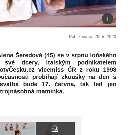
Publikováno: 29. 5. 2023
lena Šeredová (45) se v srpnu loňského
své dcery, italským podnikatelem
otvČesku.cz vicemiss ČR z roku 1998
současnosti probíhají zkoušky na den s
 svatba bude 17. června, tak teď jen
í trojnásobná maminka.