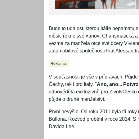
Bude to událost, kterou Itálie nepamatuje
měsíc řekne své »ano«. Charismatická a 
vezme za manžela otce své dcery Vivienn
automobilové společnosti Fiat Alessandr
Reklama:
V současnosti je vše v přípravách. Půjde
Čechy, tak i pro Italy. "
Ano, ano... Potvrz
odpověděla exkluzivně pro ŽivotvČesku.
půjde o druhé manželství.
První nevyšlo. Od roku 2011 byla tři rok
Buffona. Rozvod proběhl v roce 2014. S 
Davida Lee.