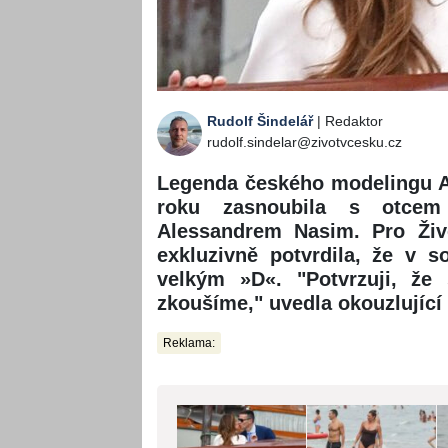
Rudolf Šindelář
| Redaktor
rudolf.sindelar@zivotvcesku.cz
Legenda českého modelingu A
roku zasnoubila s otcem 
Alessandrem Nasim. Pro Živ
exkluzivně potvrdila, že v 
velkým »D«. "Potvrzuji, že
zkoušíme," uvedla okouzlujíc
Reklama: