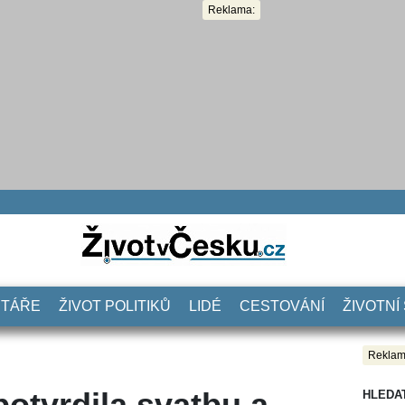
Reklama:
NTÁŘE
ŽIVOT POLITIKŮ
LIDÉ
CESTOVÁNÍ
ŽIVOTNÍ
Reklam
otvrdila svatbu a
HLEDA