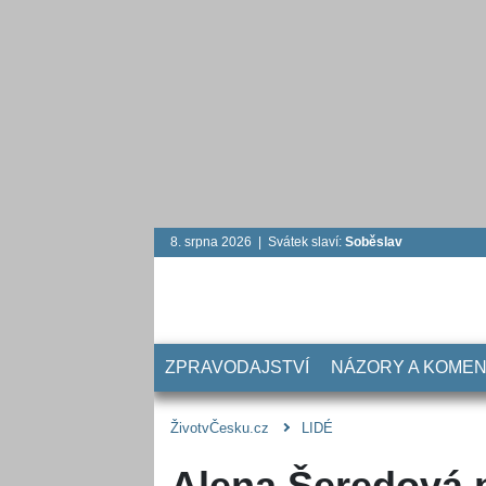
8. srpna 2026 | Svátek slaví:
Soběslav
ZPRAVODAJSTVÍ
NÁZORY A KOME
ŽivotvČesku.cz
LIDÉ
Alena Šeredová p