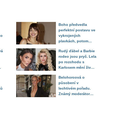
Boho předvedla
perfektní postavu ve
do
vykrojených
plavkách, potom
ukázala realitu svého
vá
Rudý ďábel a Barbie
těla
rodeo jsou pryč. Lela
po rozchodu s
Karlosem mění život i
image, tleská jí i
Belohorcová o
Sandeva
působení v
ků
lechtivém pořadu.
Známý moderátor
f
přiznal, že ji dírkou
sledoval pod dekou