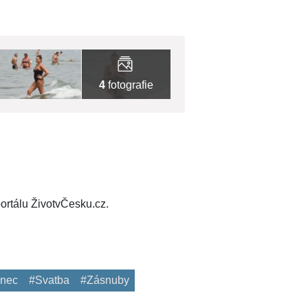
4
fotografie
ortálu ŽivotvČesku.cz.
enec
#Svatba
#Zásnuby