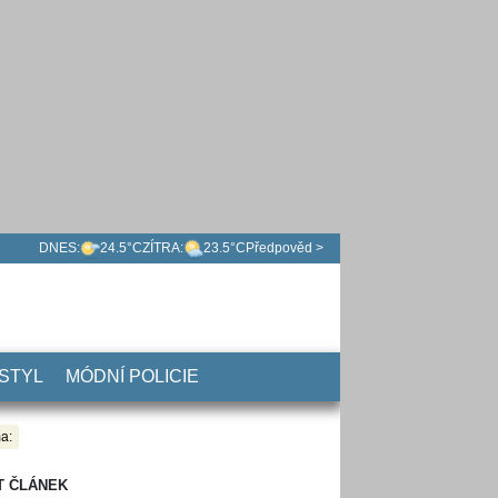
DNES:
24.5°C
ZÍTRA:
23.5°C
Předpověd >
 STYL
MÓDNÍ POLICIE
a:
T ČLÁNEK