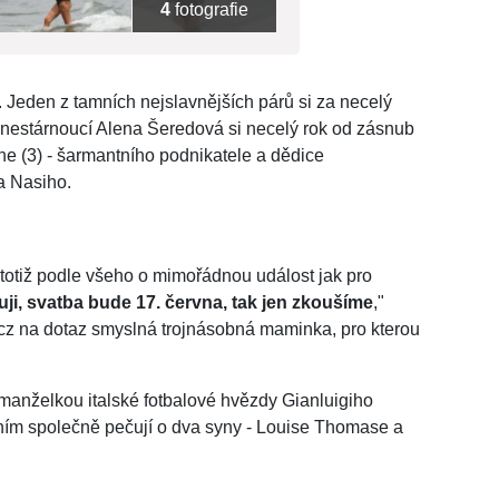
4
fotografie
. Jeden z tamních nejslavnějších párů si za necelý
nestárnoucí Alena Šeredová si necelý rok od zásnub
e (3) - šarmantního podnikatele a dědice
a Nasiho.
 totiž podle všeho o mimořádnou událost jak pro
uji, svatba bude 17. června, tak jen zkoušíme
,"
cz na dotaz smyslná trojnásobná maminka, pro kterou
y manželkou italské fotbalové hvězdy Gianluigiho
ním společně pečují o dva syny - Louise Thomase a