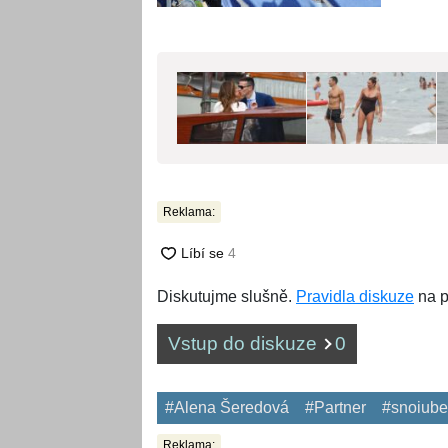
Reklama:
Diskutujme slušně.
Pravidla diskuze
na p
Vstup do diskuze
0
#Alena Šeredová
#Partner
#snoiub
Reklama: