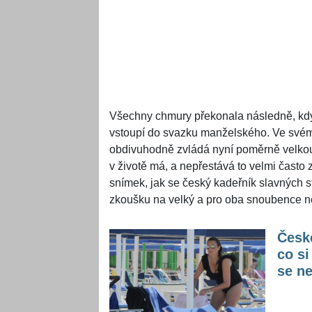
Všechny chmury překonala následně, kdy
vstoupí do svazku manželského. Ve své
obdivuhodně zvládá nyní poměrně velkou
v životě má, a nepřestává to velmi často 
snímek, jak se český kadeřník slavných s
zkoušku na velký a pro oba snoubence 
České
co si
se ne