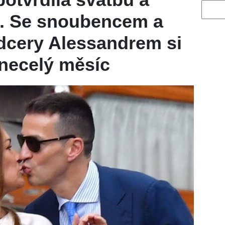
Vyhled
m. Se snoubencem a
dcery Alessandrem si
 necelý měsíc