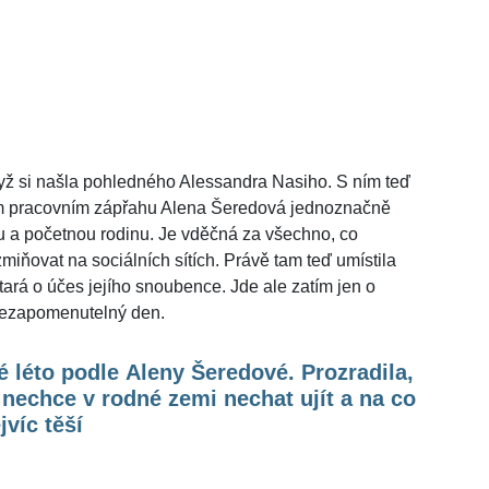
ž si našla pohledného Alessandra Nasiho. S ním teď
m pracovním zápřahu Alena Šeredová jednoznačně
 a početnou rodinu. Je vděčná za všechno, co
zmiňovat na sociálních sítích. Právě tam teď umístila
tará o účes jejího snoubence. Jde ale zatím jen o
nezapomenutelný den.
 léto podle Aleny Šeredové. Prozradila,
 nechce v rodné zemi nechat ujít a na co
jvíc těší