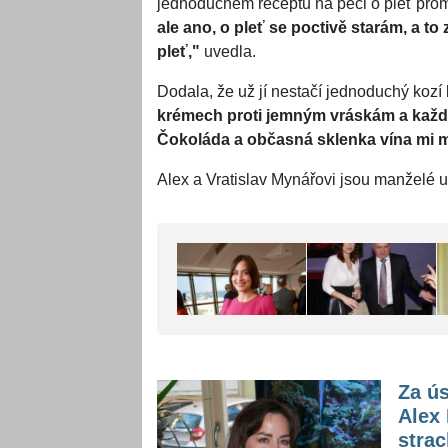
jednoduchém receptu na péči o pleť prom
ale ano, o pleť se poctivě starám, a to 
pleť,"
uvedla.
Dodala, že už jí nestačí jednoduchý koz
krémech proti jemným vráskám a každ
Čokoláda a občasná sklenka vína mi m
Alex a Vratislav Mynářovi jsou manželé už
Za ús
Alex 
strac