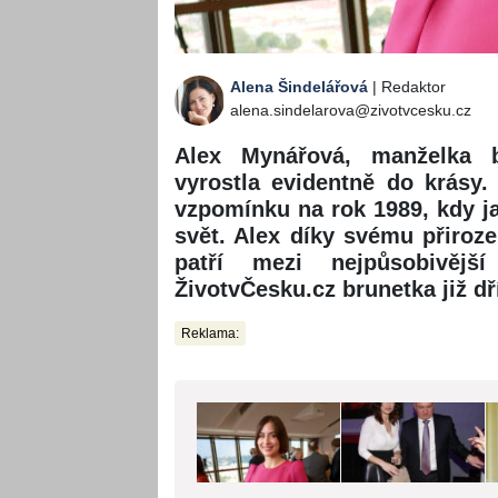
Alena Šindelářová
| Redaktor
alena.sindelarova@zivotvcesku.cz
Alex Mynářová, manželka b
vyrostla evidentně do krásy.
vzpomínku na rok 1989, kdy j
svět. Alex díky svému přiro
patří mezi nejpůsobivěj
ŽivotvČesku.cz brunetka již dř
Reklama: