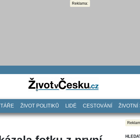
Reklama:
NTÁŘE
ŽIVOT POLITIKŮ
LIDÉ
CESTOVÁNÍ
ŽIVOTNÍ
Reklam
ázala fotku z první
HLEDA