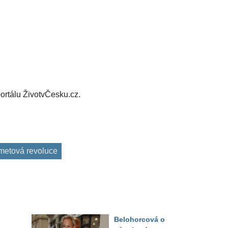
ortálu ŽivotvČesku.cz.
etová revoluce
Belohorcová o