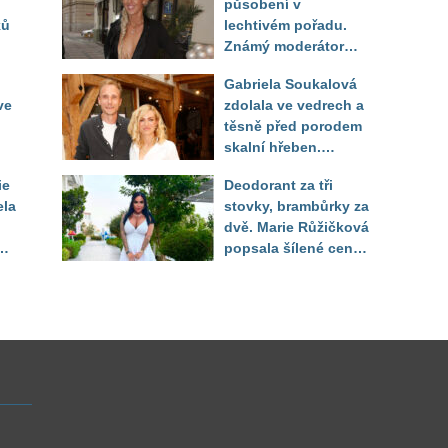
působení v
ků
lechtivém pořadu.
Známý moderátor
f
přiznal, že ji dírkou
Gabriela Soukalová
sledoval pod dekou
ve
zdolala ve vedrech a
těsně před porodem
skalní hřeben.
ého
Partner řešil, jak
ie
Deodorant za tři
snést "těhuli"
ela
stovky, brambůrky za
dvě. Marie Růžičková
t i
popsala šílené ceny
v Turecku