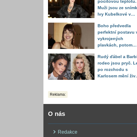
pocitovou teplotu.
Muži jsou ze sním
Ivy Kubelkové v
plavkách úplně pa
Boho předvedla
perfektní postavu 
vykrojených
plavkách, potom
ukázala realitu sv
Rudý ďábel a Barb
těla
rodeo jsou pryč. L
po rozchodu s
Karlosem mění živo
image, tleská jí i
Sandeva
Reklama:
O nás
Redakce