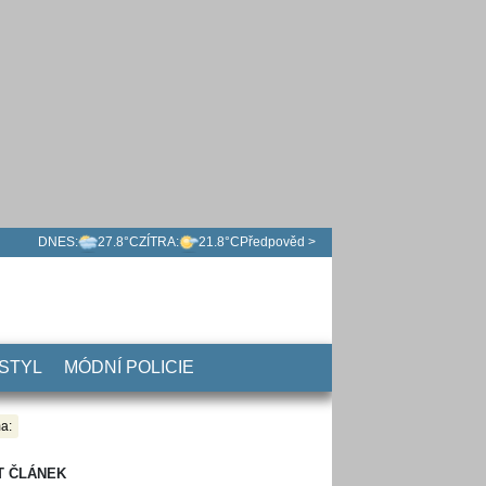
DNES:
27.8°C
ZÍTRA:
21.8°C
Předpověd >
 STYL
MÓDNÍ POLICIE
a:
T ČLÁNEK