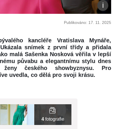
Publikováno: 17. 11. 2025
ývalého kancléře Vratislava Mynáře,
 Ukázala snímek z první třídy a přidala
ako malá Sašenka Nosková věřila v lepší
zenému půvabu a elegantnímu stylu dnes
ší ženy českého showbyznysu. Pro
íve uvedla, co dělá pro svoji krásu.
4
fotografie