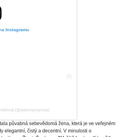
 na Instagramu
Mynářová (@alexmynarova)
 stala půvabná sebevědomá žena, která je ve veřejném
dy elegantní, čistý a decentní. V minulosti o