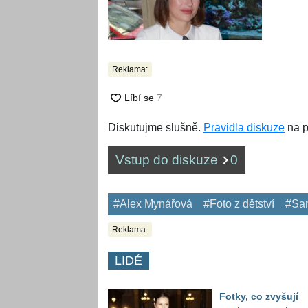
Reklama:
Diskutujme slušně.
Pravidla diskuze
na p
Vstup do diskuze
0
#Alex Mynářová
#Foto z dětství
#Sam
Reklama:
LIDÉ
Fotky, co zvyšují