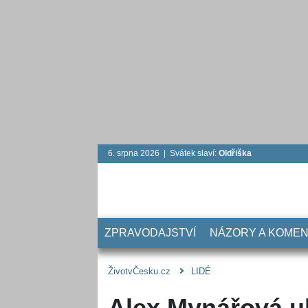
6. srpna 2026 | Svátek slaví:
Oldřiška
ZPRAVODAJSTVÍ
NÁZORY A KOME
ŽivotvČesku.cz
LIDÉ
Alex Mynářová uk