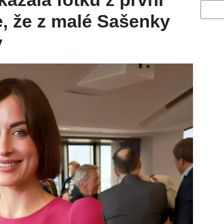
Vyhled
je, že z malé Sašenky
y