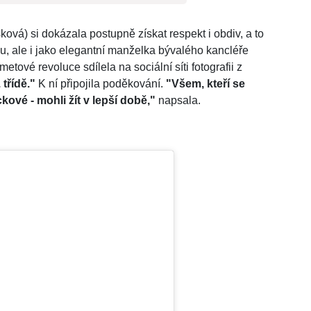
vá) si dokázala postupně získat respekt i obdiv, a to
, ale i jako elegantní manželka bývalého kancléře
metové revoluce sdílela na sociální síti fotografii z
třídě."
K ní připojila poděkování.
"Všem, kteří se
kové - mohli žít v lepší době,"
napsala.