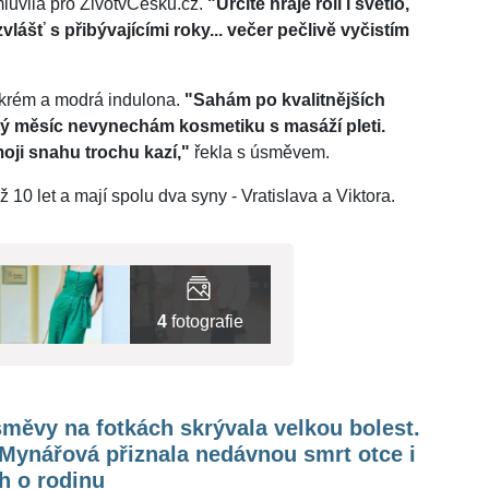
luvila pro ŽivotvČesku.cz.
"Určitě hraje roli i světlo,
zvlášť s přibývajícími roky... večer pečlivě vyčistím
í krém a modrá indulona.
"Sahám po kvalitnějších
ý měsíc nevynechám kosmetiku s masáží pleti.
oji snahu trochu kazí,"
řekla s úsměvem.
 10 let a mají spolu dva syny - Vratislava a Viktora.
4
fotografie
měvy na fotkách skrývala velkou bolest.
Mynářová přiznala nedávnou smrt otce i
h o rodinu